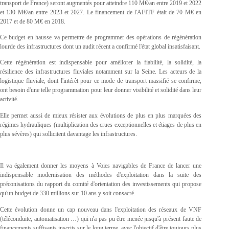
transport de France) seront augmentés pour atteindre 110 M€/an entre 2019 et 2022
et 130 M€/an entre 2023 et 2027. Le financement de l'AFITF était de 70 M€ en
2017 et de 80 M€ en 2018.
Ce budget en hausse va permettre de programmer des opérations de régénération
lourde des infrastructures dont un audit récent a confirmé l'état global insatisfaisant.
Cette régénération est indispensable pour améliorer la fiabilité, la solidité, la
résilience des infrastructures fluviales notamment sur la Seine. Les acteurs de la
logistique fluviale, dont l'intérêt pour ce mode de transport massifié se confirme,
ont besoin d'une telle programmation pour leur donner visibilité et solidité dans leur
activité.
Elle permet aussi de mieux résister aux évolutions de plus en plus marquées des
régimes hydrauliques (multiplication des crues exceptionnelles et étiages de plus en
plus sévères) qui sollicitent davantage les infrastructures.
Il va également donner les moyens à Voies navigables de France de lancer une
indispensable modernisation des méthodes d'exploitation dans la suite des
préconisations du rapport du comité d'orientation des investissements qui propose
qu'un budget de 330 millions sur 10 ans y soit consacré.
Cette évolution donne un cap nouveau dans l'exploitation des réseaux de VNF
(téléconduite, automatisation …) qui n'a pas pu être menée jusqu'à présent faute de
financements suffisants inscrits sur le long terme, avec l'objectif d'être toujours plus