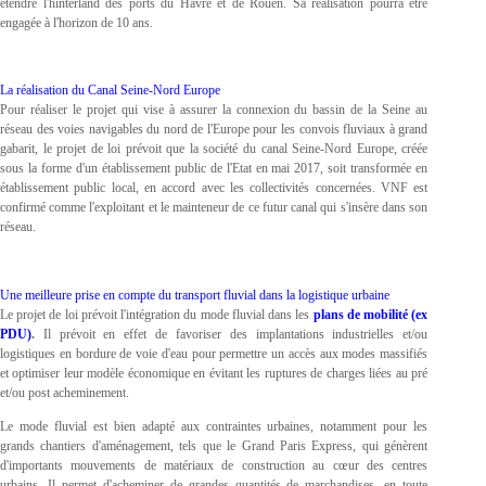
étendre l'hinterland des ports du Havre et de Rouen. Sa réalisation pourra être
engagée à l'horizon de 10 ans.
La réalisation du Canal Seine-Nord Europe
Pour réaliser le projet qui vise à assurer la connexion du bassin de la Seine au
réseau des voies navigables du nord de l'Europe pour les convois fluviaux à grand
gabarit, le projet de loi prévoit que la société du canal Seine-Nord Europe, créée
sous la forme d'un établissement public de l'Etat en mai 2017, soit transformée en
établissement public local, en accord avec les collectivités concernées. VNF est
confirmé comme l'exploitant et le mainteneur de ce futur canal qui s'insère dans son
réseau.
Une meilleure prise en compte du transport fluvial dans la logistique urbaine
Le projet de loi prévoit l'intégration du mode fluvial dans les
plans de mobilité (ex
PDU)
.
Il prévoit en effet de favoriser des implantations industrielles et/ou
logistiques en bordure de voie d'eau pour permettre un accès aux modes massifiés
et optimiser leur modèle économique en évitant les ruptures de charges liées au pré
et/ou post acheminement.
Le mode fluvial est bien adapté aux contraintes urbaines, notamment pour les
grands chantiers d'aménagement, tels que le Grand Paris Express, qui génèrent
d'importants mouvements de matériaux de construction au cœur des centres
urbains. Il permet d'acheminer de grandes quantités de marchandises, en toute