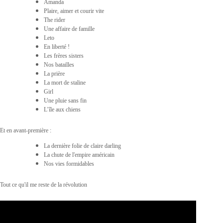
Amanda
Plaire, aimer et courir vite
The rider
Une affaire de famille
Leto
En liberté !
Les frères sisters
Nos batailles
La prière
La mort de staline
Girl
Une pluie sans fin
L’île aux chiens
Et en avant-première :
La dernière folie de claire darling
La chute de l'empire américain
Nos vies formidables
Tout ce qu'il me reste de la révolution