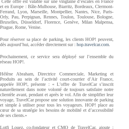
Cette offre est valable sur une vingtaine d’escales en France
et en Europe : Bâle-Mulhouse, Biarritz, Bordeaux, Clermont-
Ferrand, Lyon, Marseille, Montpellier, Nantes, Nice, Paris-
Orly, Pau, Perpignan, Rennes, Toulon, Toulouse, Bologne,
Bruxelles, Düsseldorf, Florence, Genève, Milan Malpensa,
Prague, Rome, Venise.
Pour réserver sa place de parking, les clients HOP! peuvent,
dès aujourd’hui, accéder directement sur :
hop.travelcar.com
.
Prochainement, ce service sera déployé sur l’ensemble du
réseau HOP!.
Hélène Abraham, Directrice Commerciale, Marketing et
Produits au sein de l’activité court-courrier d’Air France,
appelée HOP!, présente : « L’offre de TravelCar s’inscrit
naturellement dans notre volonté de toujours satisfaire notre
clientèle avant, pendant et après le vol. Afin de simplifier leur
voyage, TravelCar propose une solution innovante de parking
et simple à utiliser pour tous les voyageurs. HOP! place au
cœur de sa stratégie les besoins de mobilité et d’accessibilité
de ses clients.»
Lotfi Louez, co-fondateur et CMO de TravelCar, ajoute :