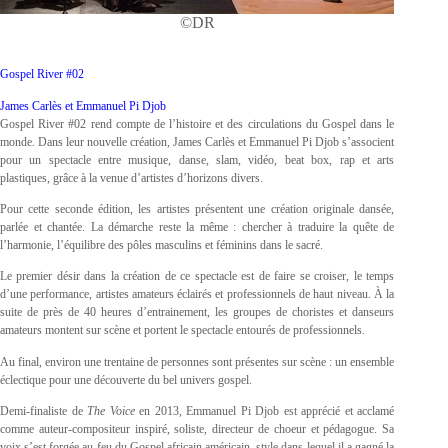
©DR
Gospel River #02
James Carlès et Emmanuel Pi Djob
Gospel River #02 rend compte de l’histoire et des circulations du Gospel dans le
monde. Dans leur nouvelle création, James Carlès et Emmanuel Pi Djob s’associent
pour un spectacle entre musique, danse, slam, vidéo, beat box, rap et arts
plastiques, grâce à la venue d’artistes d’horizons divers.
Pour cette seconde édition, les artistes présentent une création originale dansée,
parlée et chantée. La démarche reste la même : chercher à traduire la quête de
l’harmonie, l’équilibre des pôles masculins et féminins dans le sacré.
Le premier désir dans la création de ce spectacle est de faire se croiser, le temps
d’une performance, artistes amateurs éclairés et professionnels de haut niveau. À la
suite de près de 40 heures d’entrainement, les groupes de choristes et danseurs
amateurs montent sur scène et portent le spectacle entourés de professionnels.
Au final, environ une trentaine de personnes sont présentes sur scène : un ensemble
éclectique pour une découverte du bel univers gospel.
Demi-finaliste de
The Voice
en 2013, Emmanuel Pi Djob est apprécié et acclamé
comme auteur-compositeur inspiré, soliste, directeur de choeur et pédagogue. Sa
voix s’est forgée au feu du Gospel africain américain, style dans lequel il a gagné la