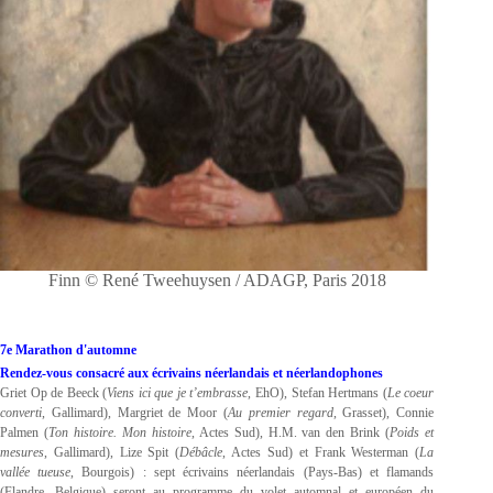
Finn © René Tweehuysen / ADAGP, Paris 2018
7e Marathon d'automne
Rendez-vous consacré aux écrivains néerlandais et néerlandophones
Griet Op de Beeck (
Viens ici que je t’embrasse
, EhO), Stefan Hertmans (
Le coeur
converti
, Gallimard), Margriet de Moor (
Au premier regard
, Grasset), Connie
Palmen (
Ton histoire. Mon histoire
, Actes Sud), H.M. van den Brink (
Poids et
mesures
, Gallimard), Lize Spit (
Débâcle
, Actes Sud) et Frank Westerman (
La
vallée tueuse
, Bourgois) : sept écrivains néerlandais (Pays-Bas) et flamands
(Flandre, Belgique) seront au programme du volet automnal et européen du