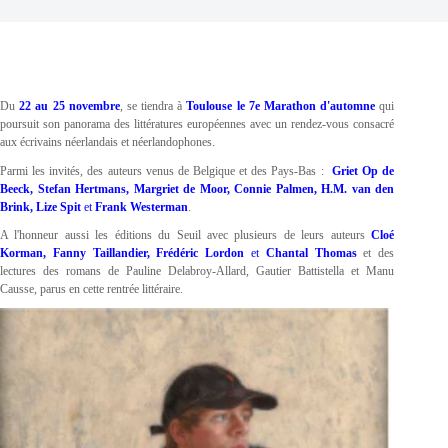
Du
22 au 25 novembre
, se tiendra à
Toulouse le 7e Marathon d'automne
qui
poursuit son panorama des littératures européennes avec un rendez-vous consacré
aux écrivains néerlandais et néerlandophones.
Parmi les invités, des auteurs venus de Belgique et des Pays-Bas :
Griet Op de
Beeck, Stefan Hertmans, Margriet de Moor, Connie Palmen, H.M. van den
Brink, Lize Spit
et
Frank Westerman
.
A l'honneur aussi les éditions du Seuil avec plusieurs de leurs auteurs
Cloé
Korman, Fanny Taillandier, Frédéric Lordon
et
Chantal Thomas
et des
lectures des romans de Pauline Delabroy-Allard, Gautier Battistella et Manu
Causse, parus en cette rentrée littéraire.