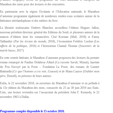
Marathon des mots pour des lectures et des rencontres.
En partenariat avec la région Occitanie et l’Education nationale, le Marathon
d’automne programme également de nombreux rendez-vous scolaires autour de la
littérature néerlandophone et des métiers du livre.
La librairie toulousaine Ombres Blanches accueillera l’éditeur Hugues Jallon,
nouveau président directeur général des Editions du Seuil, et plusieurs auteurs de la
maison d’édition dont les romancières Cloé Korman (
Midi,
2018) et Fanny
Taillandier (
Par les écrans du monde,
2018), l’économiste Frédéric Lordon (
Les
affects de la politique,
2016) et l’historienne Chantal Thomas (
Souvenirs de la
marée basse,
2017).
En cette rentrée littéraire, le Marathon d’automne proposera des lectures du premier
roman remarqué de Pauline Delabroy-Allard (
Ca raconte Sarah
, Minuit), lauréate
du Prix Envoyé par la Poste – Fondation La Poste, des romans de Gautier
Battistella (
Ce que l’homme a cru voir
, Grasset) et de Manu Causse (
Oublier mon
père
, Denoël), en présence de leurs auteurs.
Enfin, le 22 novembre 2018, en ouverture du Marathon d’automne et en prélude à
la 15e édition du Marathon des mots, consacrée du 25 au 30 juin 2019 aux Etats-
Unis, une lecture reviendra sur l’assassinat du président John F. Kennedy, le 22
novembre 1963 à Dallas.
Programme complet disponible le 15 octobre 2018.