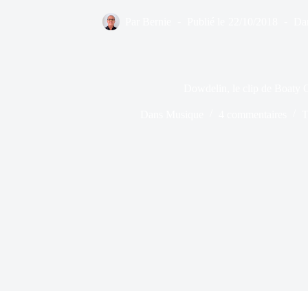
Par
Bernie
Publié le
22/10/2018
Da
Dowdelin, le clip de Boaty 
Dans
Musique
4 commentaires
T