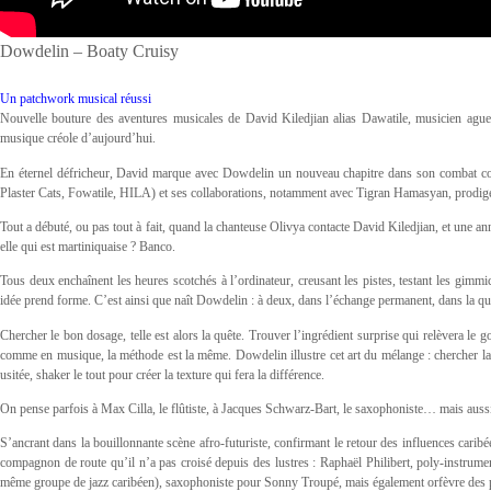
Dowdelin – Boaty Cruisy
Un patchwork musical réussi
Nouvelle bouture des aventures musicales de David Kiledjian alias Dawatile, musicien aguer
musique créole d’aujourd’hui.
En éternel défricheur, David marque avec Dowdelin un nouveau chapitre dans son combat con
Plaster Cats, Fowatile, HILA) et ses collaborations, notamment avec Tigran Hamasyan, prodige d
Tout a débuté, ou pas tout à fait, quand la chanteuse Olivya contacte David Kiledjian, et une ann
elle qui est martiniquaise ? Banco.
Tous deux enchaînent les heures scotchés à l’ordinateur, creusant les pistes, testant les gimm
idée prend forme. C’est ainsi que naît Dowdelin : à deux, dans l’échange permanent, dans la quêt
Chercher le bon dosage, telle est alors la quête. Trouver l’ingrédient surprise qui relèvera le g
comme en musique, la méthode est la même. Dowdelin illustre cet art du mélange : chercher la 
usitée, shaker le tout pour créer la texture qui fera la différence.
On pense parfois à Max Cilla, le flûtiste, à Jacques Schwarz-Bart, le saxophoniste… mais aussi
S’ancrant dans la bouillonnante scène afro-futuriste, confirmant le retour des influences car
compagnon de route qu’il n’a pas croisé depuis des lustres : Raphaël Philibert, poly-instrume
même groupe de jazz caribéen), saxophoniste pour Sonny Troupé, mais également orfèvre des 