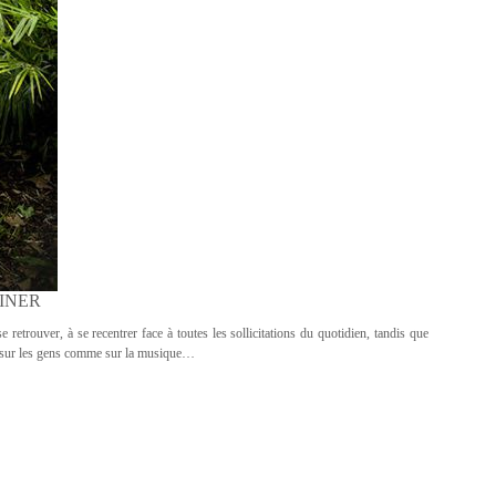
RINER
 retrouver, à se recentrer face à toutes les sollicitations du quotidien, tandis que
re sur les gens comme sur la musique…