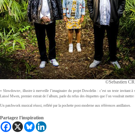
©Sebastien C
« Slowdown», illustre à merveille l’imaginaire du projet Dowdelin : c’est un texte invitant à se
Laissé Mwen, premier extrait de l’album, parle du refus des étiquettes que l’on voudrait mett
Un patchwork musical réussi, reflété par la pochette post-moderne aux références antillaises.
Partagez l'inspiration