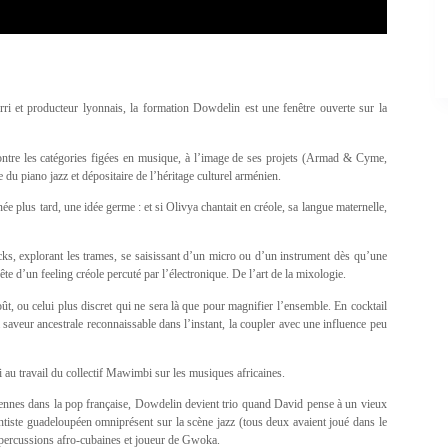
ri et producteur lyonnais, la formation Dowdelin est une fenêtre ouverte sur la
tre les catégories figées en musique, à l’image de ses projets (Armad & Cyme,
u piano jazz et dépositaire de l’héritage culturel arménien.
ée plus tard, une idée germe : et si Olivya chantait en créole, sa langue maternelle,
icks, explorant les trames, se saisissant d’un micro ou d’un instrument dès qu’une
e d’un feeling créole percuté par l’électronique. De l’art de la mixologie.
oût, ou celui plus discret qui ne sera là que pour magnifier l’ensemble. En cocktail
saveur ancestrale reconnaissable dans l’instant, la coupler avec une influence peu
 au travail du collectif Mawimbi sur les musiques africaines.
ibéennes dans la pop française, Dowdelin devient trio quand David pense à un vieux
ntiste guadeloupéen omniprésent sur la scène jazz (tous deux avaient joué dans le
percussions afro-cubaines et joueur de Gwoka.