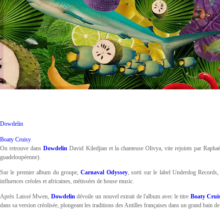
Dowdelin
Boaty Cruisy
On retrouve dans
Dowdelin
David Kiledjian et la chanteuse Olivya, vite rejoints par Rapha
guadeloupéenne).
Sur le premier album du groupe,
Carnaval Odyssey
, sorti sur le label Underdog Records, 
influences créoles et africaines, métissées de house music.
Après Laissé Mwen,
Dowdelin
dévoile un nouvel extrait de l'album avec le titre
Boaty Crui
dans sa version créolisée, plongeant les traditions des Antilles françaises dans un grand bain de