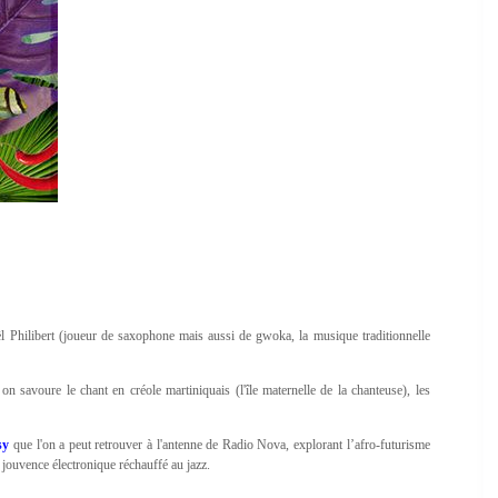
ël Philibert (joueur de saxophone mais aussi de gwoka, la musique traditionnelle
on savoure le chant en créole martiniquais (l'île maternelle de la chanteuse), les
sy
que l'on a peut retrouver à l'antenne de Radio Nova, explorant l’afro-futurisme
 jouvence électronique réchauffé au jazz.