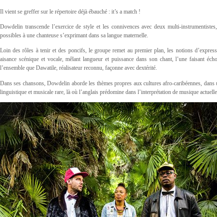
Il vient se greffer sur le répertoire déjà ébauché : it’s a match !
Dowdelin transcende l’exercice de style et les connivences avec deux multi-instrumentistes,
possibles à une chanteuse s’exprimant dans sa langue maternelle.
Loin des rôles à tenir et des poncifs, le groupe remet au premier plan, les notions d’express
aisance scénique et vocale, mêlant langueur et puissance dans son chant, l’une faisant écho 
l’ensemble que Dawatile, réalisateur reconnu, façonne avec dextérité.
Dans ses chansons, Dowdelin aborde les thèmes propres aux cultures afro-caribéennes, dans un
linguistique et musicale rare, là où l’anglais prédomine dans l’interprétation de musique actuelle