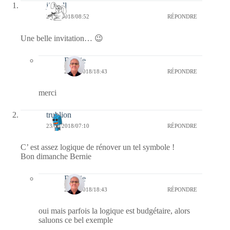
jill bill
23/09/2018/08:52
RÉPONDRE
Une belle invitation… 😉
Bernie
23/09/2018/18:43
RÉPONDRE
merci
trublion
23/09/2018/07:10
RÉPONDRE
C’ est assez logique de rénover un tel symbole !
Bon dimanche Bernie
Bernie
23/09/2018/18:43
RÉPONDRE
oui mais parfois la logique est budgétaire, alors
saluons ce bel exemple