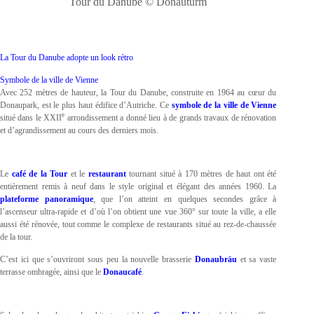
Tour du Danube © Donauturm
La Tour du Danube adopte un look rétro
Symbole de la ville de Vienne
Avec 252 mètres de hauteur, la Tour du Danube, construite en 1964 au cœur du
Donaupark, est le plus haut édifice d’Autriche. Ce
symbole de la ville de Vienne
e
situé dans le XXII
arrondissement a donné lieu à de grands travaux de rénovation
et d’agrandissement au cours des derniers mois.
Le
café de la Tour
et le
restaurant
tournant situé à 170 mètres de haut ont été
entièrement remis à neuf dans le style original et élégant des années 1960. La
plateforme panoramique
, que l’on atteint en quelques secondes grâce à
l’ascenseur ultra-rapide et d’où l’on obtient une vue 360° sur toute la ville, a elle
aussi été rénovée, tout comme le complexe de restaurants situé au rez-de-chaussée
de la tour.
C’est ici que s’ouvriront sous peu la nouvelle brasserie
Donaubräu
et sa vaste
terrasse ombragée, ainsi que le
Donaucafé
.