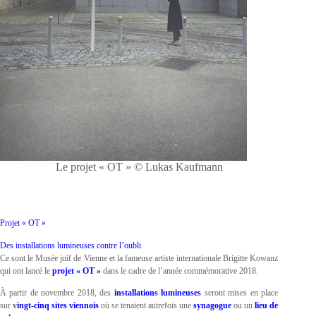
Le projet « OT » © Lukas Kaufmann
Projet « OT »
Des installations lumineuses contre l’oubli
Ce sont le Musée juif de Vienne et la fameuse artiste internationale Brigitte Kowanz
qui ont lancé le
projet « OT »
dans le cadre de l’année commémorative 2018.
À partir de novembre 2018, des
installations lumineuses
seront mises en place
sur
v
ingt-cinq sites viennois
où se tenaient autrefois une
synagogue
ou un
lieu de