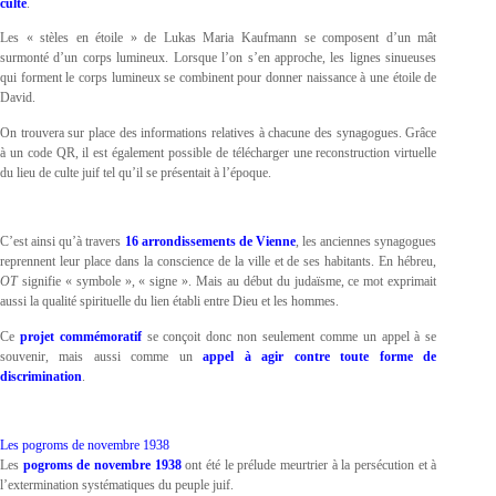
culte
.
Les « stèles en étoile » de Lukas Maria Kaufmann se composent d’un mât
surmonté d’un corps lumineux. Lorsque l’on s’en approche, les lignes sinueuses
qui forment le corps lumineux se combinent pour donner naissance à une étoile de
David.
On trouvera sur place des informations relatives à chacune des synagogues. Grâce
à un code QR, il est également possible de télécharger une reconstruction virtuelle
du lieu de culte juif tel qu’il se présentait à l’époque.
C’est ainsi qu’à travers
16 arrondissements de Vienne
, les anciennes synagogues
reprennent leur place dans la conscience de la ville et de ses habitants. En hébreu,
OT
signifie « symbole », « signe ». Mais au début du judaïsme, ce mot exprimait
aussi la qualité spirituelle du lien établi entre Dieu et les hommes.
Ce
projet commémoratif
se conçoit donc non seulement comme un appel à se
souvenir, mais aussi comme un
appel à agir contre toute forme de
discrimination
.
Les pogroms de novembre 1938
Les
pogroms de novembre 1938
ont été le prélude meurtrier à la persécution et à
l’extermination systématiques du peuple juif.