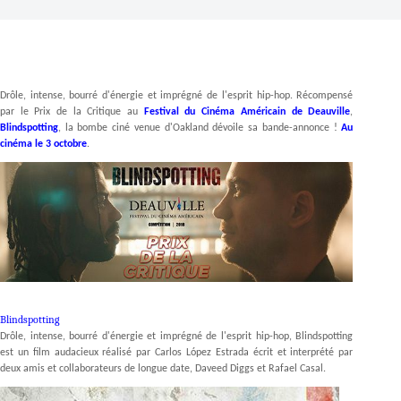
Drôle, intense, bourré d'énergie et imprégné de l'esprit hip-hop. Récompensé
par le Prix de la Critique au
Festival du Cinéma Américain de Deauville
,
Blindspotting
, la bombe ciné venue d'Oakland dévoile sa bande-annonce !
Au
cinéma le 3 octobre
.
Blindspotting
Drôle, intense, bourré d'énergie et imprégné de l'esprit hip-hop, Blindspotting
est un film audacieux réalisé par Carlos López Estrada écrit et interprété par
deux amis et collaborateurs de longue date, Daveed Diggs et Rafael Casal.