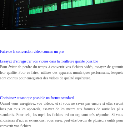
Faire de la conversion vidéo comme un pro
Essayez d’enregistrer vos vidéos dans la meilleure qualité possible
Pour éviter de perdre du temps à convertir vos fichiers vidéo, essayez de garantir
leur qualité. Pour ce faire, utilisez des appareils numériques performants, lesquels
sont connus pour enregistrer des vidéos de qualité supérieure.
Choisissez autant que possible un format standard
Quand vous enregistrez vos vidéos, et si vous ne savez pas encore si elles seront
lues par tous les appareils, essayez de les mettre aux formats de sortie les plus
standards. Pour cela, les mp4, les fichiers avi ou org sont très répandus. Si vous
choisissez d’autres extensions, vous aurez peut-être besoin de plusieurs outils pour
convertir vos fichiers.