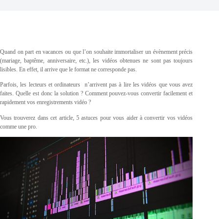
Quand on part en vacances ou que l’on souhaite immortaliser un évènement précis
(mariage, baptême, anniversaire, etc.), les vidéos obtenues ne sont pas toujours
lisibles. En effet, il arrive que le format ne corresponde pas.
Parfois, les lecteurs et ordinateurs n’arrivent pas à lire les vidéos que vous avez
faites. Quelle est donc la solution ? Comment pouvez-vous convertir facilement et
rapidement vos enregistrements vidéo ?
Vous trouverez dans cet article, 5 astuces pour vous aider à convertir vos vidéos
comme une pro.