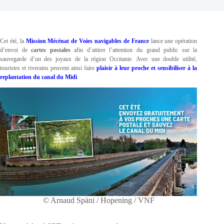
Cet été, la
Mission Mécénat de Voies navigables de France
lance une opération
d’envoi de
cartes postales
afin d’attirer l’attention du grand public sur la
sauvegarde d’un des joyaux de la région Occitanie. Avec une double utilité,
touristes et riverains peuvent ainsi faire
plaisir à leur proche et sensibiliser à la
replantation du canal du Midi
.
© Arnaud Späni / Hopening / VNF