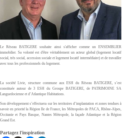
Le Réseau BATIGERE souhaite ainsi s'afficher comme un ENSEMBLIER
immobilier. Sa volonté est d'être véritablement un acteur global (logement locatif
social, très social, accession sociale et logement locatif intermédiaire) et de travailler
avec tous les professionnels du logement.
La société Livie, structure commune aux ESH du Réseau BATIGERE, s’est
constituée autour de 3 ESH du Groupe BATIGERE, de PATRIMOINE SA
Languedocienne et d’Atlantique Habitations.
Son développement s’effectuera sur les territoires d’implantation et zones tendues à
savoir en priorité la Région Ile de France, les Métropoles de PACA, Rhône-Alpes,
Occitanie et Pays Basque, Nantes Métropole, la façade Atlantique et la Région
Grand Est.
Partagez l'inspiration