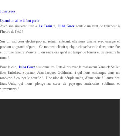
Julia Guez
Quand on aime il faut partir !
Avec son nouveau titre «
Le Train
»,
Julia Guez
souffle un vent de fraicheur à
l’heure de l’été !
Sur un morceau électro-pop au refrain entêtant, elle nous chante avec énergie et
passion un grand départ… Ce moment clé où quelque chose bascule dans notre tête
et qu’une fenêtre s’ouvre… on sait alors qu’il est temps de foncer et de prendre la
route !
Pour le clip,
Julia Guez
a sillonné les Etats-Unis avec le réalisateur Yannick Saillet
(Les Enfoirés, Soprano, Jean-Jacques Goldman…) qui nous embarque dans un
road-trip à couper le souffle ! Une idée de périple inédit, d’une côte à l’autre des
Etats-Unis, qui nous plonge au cœur de paysages américains sublimes et
surprenants !