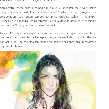
Julia Guez est une artiste française qui vit à Paris.
Après s’être lancée dans la comédie musicale (« Peter Pan the Never Ending
er
Story »…), elle a produit sur son label son 1
album de pop française, en
collaboration avec l’auteur-compositeur Brice Guilbert. L’album « Champs-
er
Elysées » est disponible les plateformes, et Julia vient de dévoiler le 1
remixe
du titre « Le Train », remixé par Jules Jaconelli.
er
Avec ce 1
disque, Julia chante avec passion des morceaux qui font la part belle
aux textes, aux mélodies, à l’interprétation, et révèlent des sonorités électro-
pop actuelles. Une combinaison inédite qui donne à ses chansons un caractère
original et intemporel.