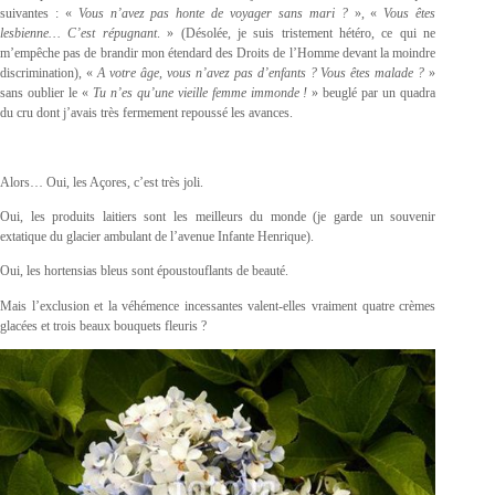
suivantes : «
Vous n’avez pas honte de voyager sans mari ?
», «
Vous êtes
lesbienne… C’est répugnant
. » (Désolée, je suis tristement hétéro, ce qui ne
m’empêche pas de brandir mon étendard des Droits de l’Homme devant la moindre
discrimination), «
A votre âge, vous n’avez pas d’enfants ? Vous êtes malade ?
»
sans oublier le «
Tu n’es qu’une vieille femme immonde !
» beuglé par un quadra
du cru dont j’avais très fermement repoussé les avances.
Alors… Oui, les Açores, c’est très joli.
Oui, les produits laitiers sont les meilleurs du monde (je garde un souvenir
extatique du glacier ambulant de l’avenue Infante Henrique).
Oui, les hortensias bleus sont époustouflants de beauté.
Mais l’exclusion et la véhémence incessantes valent-elles vraiment quatre crèmes
glacées et trois beaux bouquets fleuris ?