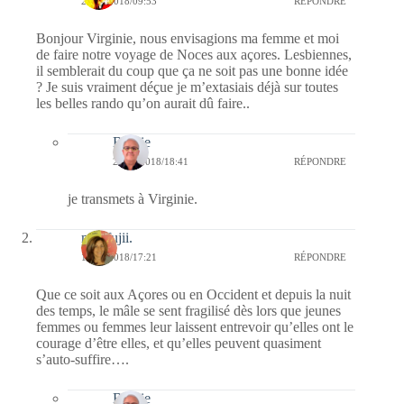
21/09/2018/09:53
RÉPONDRE
Bonjour Virginie, nous envisagions ma femme et moi
de faire notre voyage de Noces aux açores. Lesbiennes,
il semblerait du coup que ça ne soit pas une bonne idée
? Je suis vraiment déçue je m’extasiais déjà sur toutes
les belles rando qu’on aurait dû faire..
Bernie
23/09/2018/18:41
RÉPONDRE
je transmets à Virginie.
missfujii.
10/07/2018/17:21
RÉPONDRE
Que ce soit aux Açores ou en Occident et depuis la nuit
des temps, le mâle se sent fragilisé dès lors que jeunes
femmes ou femmes leur laissent entrevoir qu’elles ont le
courage d’être elles, et qu’elles peuvent quasiment
s’auto-suffire….
Bernie