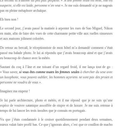
Le second m’a laissée un peu plus perplexe. «
Si une femme seule est belle, elle est
suspecte, si elle est laide, personne n’en veut
». Je me suis demandé si je ne nageais
pas en pleine métaphore archaïque.
Eh bien non !
Le second jour, j’avais passé la matinée à arpenter les rues de Sao Miguel, Nikon
en main, afin de faire des vues de cette charmante petite ville aux ruelles sinueuses
et aux maisons joliment colorées.
De retour au bercail, le réceptionniste de mon hôtel m’a demandé comment s’était
passé ma balade photo. Je lui ai répondu que j’avais beaucoup aimé et que j’avais
eu beaucoup de chance avec la météo.
Sautant du coq à l’âne et me toisant d’un regard froid, il me lança tout de go :
«
Vous savez,
si
vous êtes comme toutes les femmes seules
à chercher du sexe avec
un lusophone, vous pouvez oublier, les hommes açoriens ne sont pas des proies et
personne ne voudra de vous
».
Imaginez ma stupeur !
Je lui parle architecture, photo et météo, et il me répond que je ne suis qu’une
espèce de vouivre satanique assoiffée de stupre et de luxure. Je me suis retenue à
temps de lui lancer les trois insultes que je connais en portugais.
Vu que j’étais condamnée à le croiser quotidiennement pendant deux semaines,
mieux valait faire profil bas. Ce que j’ignorais alors, c’est que ce couillon de macho