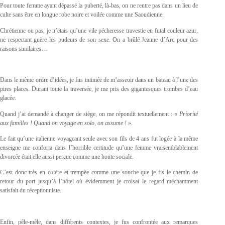
Pour toute femme ayant dépassé la puberté, là-bas, on ne rentre pas dans un lieu de
culte sans être en longue robe noire et voilée comme une Saoudienne.
Chrétienne ou pas, je n’étais qu’une vile pécheresse travestie en futal couleur azur,
ne respectant guère les pudeurs de son sexe. On a brûlé Jeanne d’Arc pour des
raisons similaires…
Dans le même ordre d’idées, je fus intimée de m’asseoir dans un bateau à l’une des
pires places. Durant toute la traversée, je me pris des gigantesques trombes d’eau
glacée.
Quand j’ai demandé à changer de siège, on me répondit textuellement : «
Priorité
aux familles ! Quand on voyage en solo, on assume !
».
Le fait qu’une italienne voyageant seule avec son fils de 4 ans fut logée à la même
enseigne me conforta dans l’horrible certitude qu’une femme vraisemblablement
divorcée était elle aussi perçue comme une honte sociale.
C’est donc très en colère et trempée comme une souche que je fis le chemin de
retour du port jusqu’à l’hôtel où évidemment je croisai le regard méchamment
satisfait du réceptionniste.
Enfin, pêle-mêle, dans différents contextes, je fus confrontée aux remarques