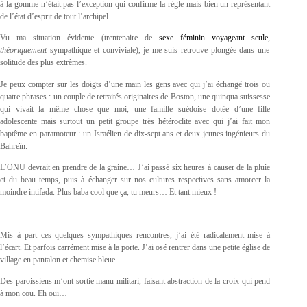
à la gomme n’était pas l’exception qui confirme la règle mais bien un représentant
de l’état d’esprit de tout l’archipel.
Vu ma situation évidente (trentenaire de
sexe féminin voyageant seule
,
théoriquement
sympathique et conviviale), je me suis retrouve plongée dans une
solitude des plus extrêmes.
Je peux compter sur les doigts d’une main les gens avec qui j’ai échangé trois ou
quatre phrases : un couple de retraités originaires de Boston, une quinqua suissesse
qui vivait la même chose que moi, une famille suédoise dotée d’une fille
adolescente mais surtout un petit groupe très hétéroclite avec qui j’ai fait mon
baptême en paramoteur : un Israélien de dix-sept ans et deux jeunes ingénieurs du
Bahreïn.
L’ONU devrait en prendre de la graine… J’ai passé six heures à causer de la pluie
et du beau temps, puis à échanger sur nos cultures respectives sans amorcer la
moindre intifada. Plus baba cool que ça, tu meurs… Et tant mieux !
Mis à part ces quelques sympathiques rencontres, j’ai été radicalement mise à
l’écart. Et parfois carrément mise à la porte. J’ai osé rentrer dans une petite église de
village en pantalon et chemise bleue.
Des paroissiens m’ont sortie manu militari, faisant abstraction de la croix qui pend
à mon cou. Eh oui…