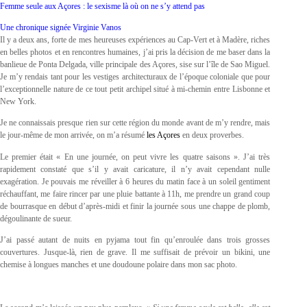
Femme seule aux Açores : le sexisme là où on ne s’y attend pas
Une chronique signée Virginie Vanos
Il y a deux ans, forte de mes heureuses expériences au Cap-Vert et à Madère, riches
en belles photos et en rencontres humaines, j’ai pris la décision de me baser dans la
banlieue de Ponta Delgada, ville principale des Açores, sise sur l’île de Sao Miguel.
Je m’y rendais tant pour les vestiges architecturaux de l’époque coloniale que pour
l’exceptionnelle nature de ce tout petit archipel situé à mi-chemin entre Lisbonne et
New York.
Je ne connaissais presque rien sur cette région du monde avant de m’y rendre, mais
le jour-même de mon arrivée, on m’a résumé
les Açores
en deux proverbes.
Le premier était « En une journée, on peut vivre les quatre saisons ». J’ai très
rapidement constaté que s’il y avait caricature, il n’y avait cependant nulle
exagération. Je pouvais me réveiller à 6 heures du matin face à un soleil gentiment
réchauffant, me faire rincer par une pluie battante à 11h, me prendre un grand coup
de bourrasque en début d’après-midi et finir la journée sous une chappe de plomb,
dégoulinante de sueur.
J’ai passé autant de nuits en pyjama tout fin qu’enroulée dans trois grosses
couvertures. Jusque-là, rien de grave. Il me suffisait de prévoir un bikini, une
chemise à longues manches et une doudoune polaire dans mon sac photo.