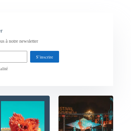
er
us à notre newsletter
S’inscrire
alité