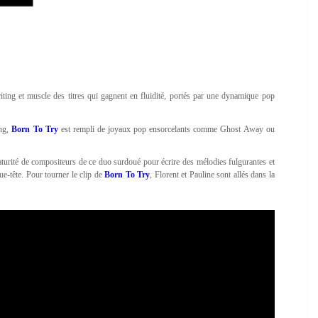
ing et muscle des titres qui gagnent en fluidité, portés par une dynamique pop
ing,
Born To Try
est rempli de joyaux pop ensorcelants comme Ghost Away ou
aturité de compositeurs de ce duo surdoué pour écrire des mélodies fulgurantes et
ue-tête. Pour tourner le clip de
Born To Try
, Florent et Pauline sont allés dans la