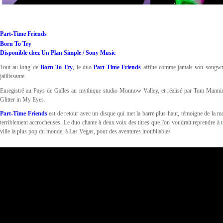
Part-Time Friends
Born To Try
Disponible chez Un Plan Simple / Sony Music
Tout au long de
Born To Try
, le duo
Part-Time Friends
affûte comme jamais son songwrit
jaillissante.
Enregistré au Pays de Galles au mythique studio Monnow Valley, et réalisé par Tom Mann
Glitter in My Eyes.
Part-Time Friends
est de retour avec un disque qui met la barre plus haut, témoigne de la m
terriblement accrocheuses. Le duo chante à deux voix des titres que l'on voudrait reprendre à t
ville la plus pop du monde, à Las Vegas, pour des aventures inoubliables