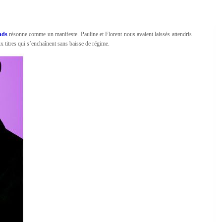
nds
résonne comme un manifeste. Pauline et Florent nous avaient laissés attendris
x titres qui s’enchaînent sans baisse de régime.