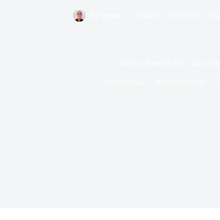
Par
Bernie
Publié le
21/06/2018
Da
We Are Born To Try, That’s W
Dans
Musique
4 commentaires
T