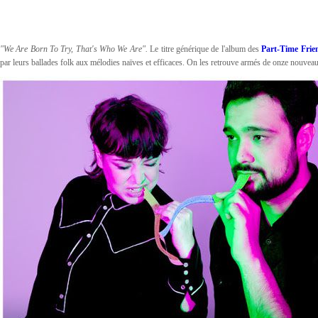
"We Are Born To Try, That's Who We Are".
Le titre générique de l'album des
Part-Time Frie
par leurs ballades folk aux mélodies naïves et efficaces. On les retrouve armés de onze nouveau