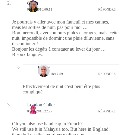
dom
06/06/2018/06:11
RÉPONDRE
Je pourrais y aller avec mon fauteuil et mes cannes,
mais les sorties de nuit, pas pour moi …
Bon mercredi, avec toujours pluies et orages, mais, cette
nuit, impossible de dormir : une pluie diluvienne, sans
discontinuer !
Bonjour les dégâts à constater au lever du jour …
Bisoux fatigués.
Bernie
06/06/2018/17:59
RÉPONDRE
Effectivement de nuit c’est peut-être plus
compliqué.
London Caller
05/06/2018/22:27
RÉPONDRE
Oh you also use handicap in French?
We still use it in Malaysia too. But here in England,
they dn’t use this word very often now.