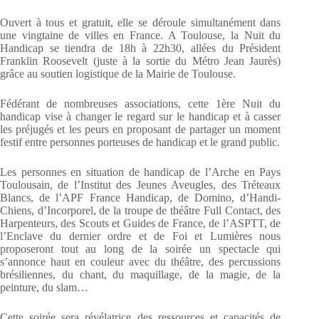
Ouvert à tous et gratuit, elle se déroule simultanément dans
une vingtaine de villes en France. A Toulouse, la Nuit du
Handicap se tiendra de 18h à 22h30, allées du Président
Franklin Roosevelt (juste à la sortie du Métro Jean Jaurès)
grâce au soutien logistique de la Mairie de Toulouse.
Fédérant de nombreuses associations, cette 1ère Nuit du
handicap vise à changer le regard sur le handicap et à casser
les préjugés et les peurs en proposant de partager un moment
festif entre personnes porteuses de handicap et le grand public.
Les personnes en situation de handicap de l’Arche en Pays
Toulousain, de l’Institut des Jeunes Aveugles, des Tréteaux
Blancs, de l’APF France Handicap, de Domino, d’Handi-
Chiens, d’Incorporel, de la troupe de théâtre Full Contact, des
Harpenteurs, des Scouts et Guides de France, de l’ASPTT, de
l’Enclave du dernier ordre et de Foi et Lumières nous
proposeront tout au long de la soirée un spectacle qui
s’annonce haut en couleur avec du théâtre, des percussions
brésiliennes, du chant, du maquillage, de la magie, de la
peinture, du slam…
Cette soirée sera révélatrice des ressources et capacités de