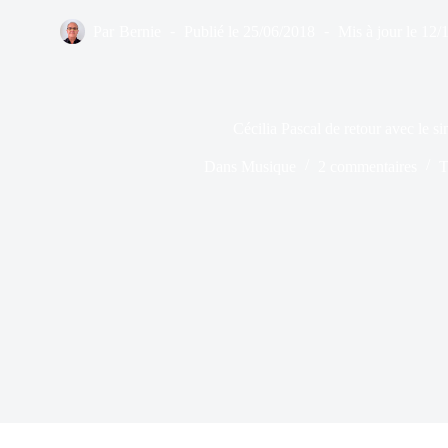
Par
Bernie
Publié le
25/06/2018
Mis à jour le
12/
Cécilia Pascal de retour avec le sin
Dans
Musique
2 commentaires
T