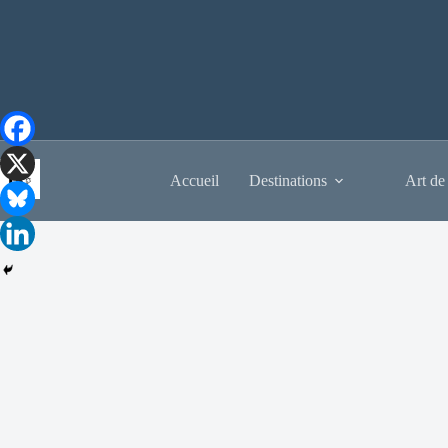
Passer
au
contenu
Accueil
Destinations
Art de