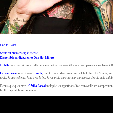
Cécilia Pascal
Sortie du premier single Irréelle
Disponible en digital chez One Hot Minute
Irréelle
nous fait retrouver celle qui a marqué la France entière avec son passage à seulement 16
Cécilia Pascal
revient avec
Irréelle
, un titre pop urbain signé sur le label One Hot Minute, sur 
crois. Je suis celle qui joue avec le feu. Je me plais dans les jeux dangereux. Je suis celle qui
Depuis quelques mois,
Cécilia Pascal
multiplie les apparitions live et travaille ses composit
le clip disponible sur Youtube.