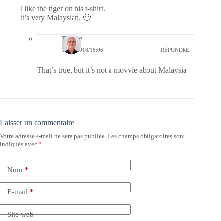
I like the tiger on his t-shirt.
It’s very Malaysian. 🙂
Bernie
18/06/2018/18:06
RÉPONDRE
That’s true, but it’s not a movvie about Malaysia
Laisser un commentaire
Votre adresse e-mail ne sera pas publiée.
Les champs obligatoires sont
indiqués avec
*
Nom
*
E-mail
*
Site web