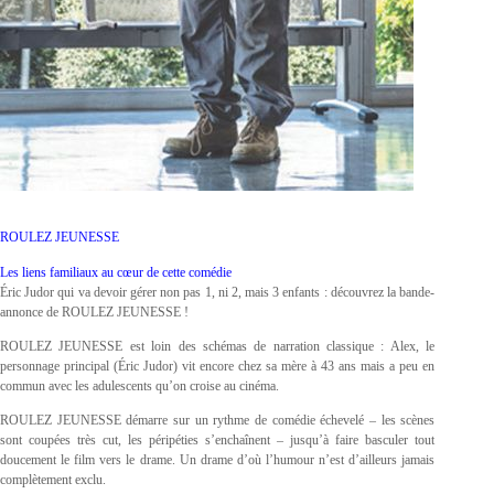
ROULEZ JEUNESSE
Les liens familiaux au cœur de cette comédie
Éric Judor qui va devoir gérer non pas 1, ni 2, mais 3 enfants : découvrez la bande-
annonce de ROULEZ JEUNESSE !
ROULEZ JEUNESSE est loin des schémas de narration classique : Alex, le
personnage principal (Éric Judor) vit encore chez sa mère à 43 ans mais a peu en
commun avec les adulescents qu’on croise au cinéma.
ROULEZ JEUNESSE démarre sur un rythme de comédie échevelé – les scènes
sont coupées très cut, les péripéties s’enchaînent – jusqu’à faire basculer tout
doucement le film vers le drame. Un drame d’où l’humour n’est d’ailleurs jamais
complètement exclu.