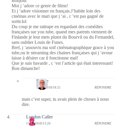
Bonjour
Moi j ‘adore ce genre de films!
Et j ‘adore visionner en français.J’habite loin des
cinémas avec le mari que j ‘ai , c ‘est pas gagné de
sortir.lol
Du coup je me rattrape en regardant des comédies
françaises sur you tube, quand mes parents viennent de
Finlande je leur mets plutot du Bourvil ou du Fernandel,
sans oublier Louis de Funes.
Bref, j ‘assouvis ma soif cinématographique grace à you
tube,ou le streaming des chaines françaises qui j ‘avoue
laisse à désirer car il fonctionne mal!
Que je suis bavarde , c ‘est l’article qui était interessant!
Bon dimanche!
Bernie
18/06/2018/18:21
RÉPONDRE
mais c’est super, tu avais plein de choses à nous
dire.
London Caller
17/06/2018/13:20
RÉPONDRE