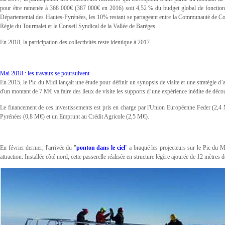
pour être ramenée à 368 000€ (387 000€ en 2016) soit 4,52 % du budget global de fonction
Départemental des Hautes-Pyrénées, les 10% restant se partageant entre la Communauté de 
Régie du Tourmalet et le Conseil Syndical de la Vallée de Barèges.
En 2018, la participation des collectivités reste identique à 2017.
Mai 2018 : les travaux se poursuivent
En 2015, le Pic du Midi lançait une étude pour définir un synopsis de visite et une stratégie d
d'un montant de 7 M€ va faire des lieux de visite les supports d’une expérience inédite de déco
Le financement de ces investissements est pris en charge par l'Union Européenne Feder (2,4 
Pyrénées (0,8 M€) et un Emprunt au Crédit Agricole (2,5 M€).
En février dernier, l'arrivée du "
ponton dans le ciel
" a braqué les projecteurs sur le Pic du M
attraction. Installée côté nord, cette passerelle réalisée en structure légère ajourée de 12 mètres 