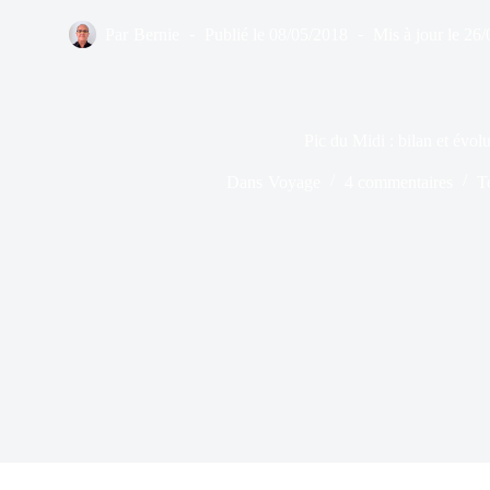
Par
Bernie
Publié le
08/05/2018
Mis à jour le
26/
Pic du Midi : bilan et évol
Dans
Voyage
4 commentaires
T