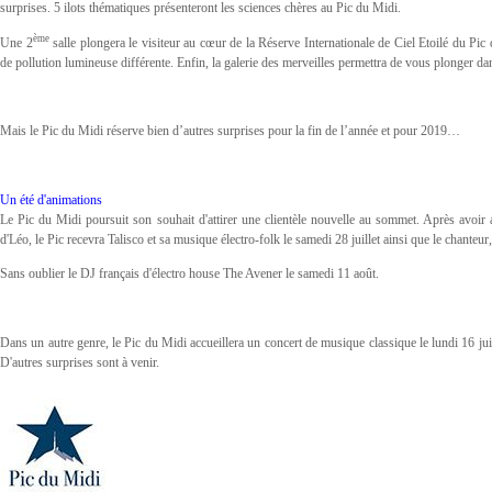
surprises. 5 ilots thématiques présenteront les sciences chères au Pic du Midi.
ème
Une 2
salle plongera le visiteur au cœur de la Réserve Internationale de Ciel Etoilé du P
de pollution lumineuse différente. Enfin, la galerie des merveilles permettra de vous plonger dans
Mais le Pic du Midi réserve bien d’autres surprises pour la fin de l’année et pour 2019…
Un été d'animations
Le Pic du Midi poursuit son souhait d'attirer une clientèle nouvelle au sommet. Après avoir
d'Léo, le Pic recevra Talisco et sa musique électro-folk le samedi 28 juillet ainsi que le chante
Sans oublier le DJ français d'électro house The Avener le samedi 11 août.
Dans un autre genre, le Pic du Midi accueillera un concert de musique classique le lundi 16 jui
D'autres surprises sont à venir.