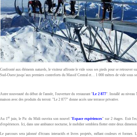
Confronté aux éléments naturels, le visiteur affronte le vide sous ses pieds pour se retrouver su
Sud-Ouest jusqu’aux premiers contreforts du Massif Central et… 1 000 mètres de vide sous ses p
Autre nouveauté du début de l'année, l'ouverture du restaurant "
Le 2 877
". Installé au niveau 
maison avec des produits du terroir. "Le 2 877" donne accès une terrasse privative.
er
Au 1
juin, le Pic du Midi ouvrira son nouvel "
Espace expériences
" sur 2 étages. Exit l
d'expériences. Ici, dans une ambiance nocturne, le mobilier semblera flotter entre deux dimensi
Le parcours sera jalonné d'écrans interactifs et livres projetés, mêlant couleurs et formes.