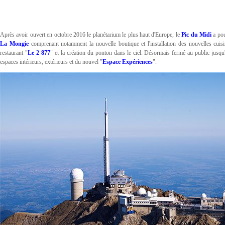
Après avoir ouvert en octobre 2016 le planétarium le plus haut d'Europe, le
Pic du Midi
a pou
La Mongie
comprenant notamment la nouvelle boutique et l'installation des nouvelles cuis
restaurant "
Le 2 877
" et la création du ponton dans le ciel. Désormais fermé au public jusqu
espaces intérieurs, extérieurs et du nouvel "
Espace Expériences
".