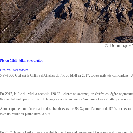
© Dominique
Pic du Midi : bilan et évolution
Des résultats stables
5 976 000 € tel est le Chiffre d'Affaires du Pic du Midi en 2017, toutes activités confondues
En 2017, le Pic du Midi a accueilli 120 321 clients au sommet, un chiffre en légère augmenta
877 m d'altitude pour profiter de la magie du site au cours d’une nuit étoilée (5 460 personnes 
A noter que le taux d'occupation des chambres est de 93 % pour l’année et de 97 % sur les mois
avec un retour en plaine dans la nuit.
En 2017, la participation des collectivités membres qui correspond à une partie du montant de l