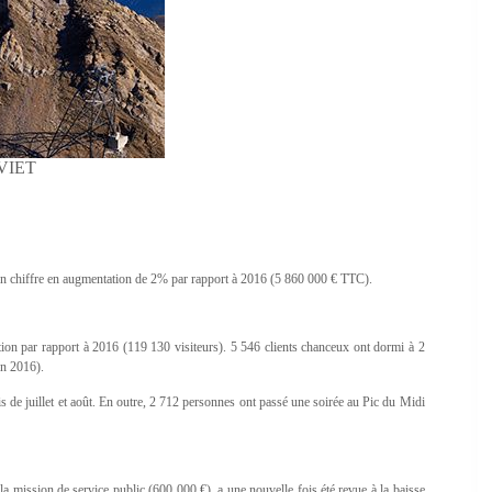
 VIET
. Un chiffre en augmentation de 2% par rapport à 2016 (5 860 000 € TTC).
tion par rapport à 2016 (119 130 visiteurs). 5 546 clients chanceux ont dormi à 2
en 2016).
 de juillet et août. En outre, 2 712 personnes ont passé une soirée au Pic du Midi
a mission de service public (600 000 €), a une nouvelle fois été revue à la baisse