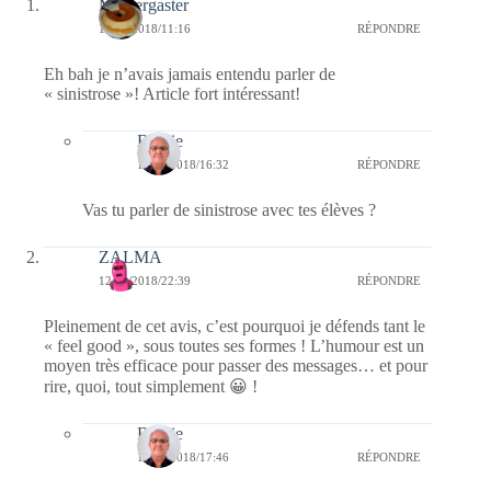
Messergaster
15/04/2018/11:16
RÉPONDRE
Eh bah je n’avais jamais entendu parler de
« sinistrose »! Article fort intéressant!
Bernie
15/04/2018/16:32
RÉPONDRE
Vas tu parler de sinistrose avec tes élèves ?
ZALMA
12/04/2018/22:39
RÉPONDRE
Pleinement de cet avis, c’est pourquoi je défends tant le
« feel good », sous toutes ses formes ! L’humour est un
moyen très efficace pour passer des messages… et pour
rire, quoi, tout simplement 😀 !
Bernie
13/04/2018/17:46
RÉPONDRE