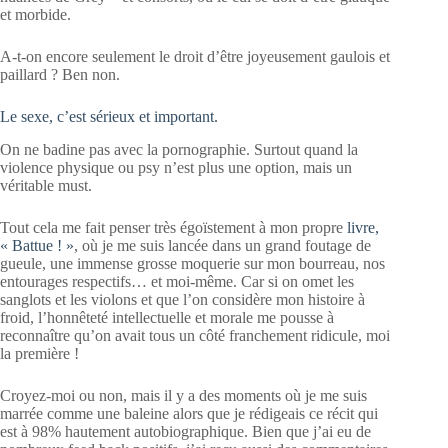
et morbide.
A-t-on encore seulement le droit d’être joyeusement gaulois et
paillard ? Ben non.
Le sexe, c’est sérieux et important.
On ne badine pas avec la pornographie. Surtout quand la
violence physique ou psy n’est plus une option, mais un
véritable must.
Tout cela me fait penser très égoïstement à mon propre
livre,
« Battue ! »
, où je me suis lancée dans un grand foutage de
gueule, une immense grosse moquerie sur mon bourreau, nos
entourages respectifs… et moi-même. Car si on omet les
sanglots et les violons et que l’on considère mon histoire à
froid, l’honnêteté intellectuelle et morale me pousse à
reconnaître qu’on avait tous un côté franchement ridicule, moi
la première !
Croyez-moi ou non, mais il y a des moments où je me suis
marrée comme une baleine alors que je rédigeais ce récit qui
est à 98% hautement autobiographique. Bien que j’ai eu de