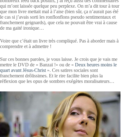
nombreux feed back positifs, j’ai reçu aussi des commentaires
qui m’ont laissée quelque peu perplexe. On m’a dit tour à tour
que mon livre mettait mal à l’aise (bien sûr, ça n’aurait pas été
le cas si j’avais sorti les ronflonflons pseudo sentimentaux et
franchement geignards), que cela ne pouvait être vrai à cause
de ma gaité ironique…
Voire que c’était un livre très compliqué. Pas à aborder mais à
comprendre et à admettre !
Sur ces bonnes paroles, je vous laisse. Je crois que je vais me
mettre le DVD de « Banzaï !» ou de «
Deux heures moins le
quart avant Jésus-Christ
». Ces satires sociales sont
franchement drôlissimes. Et le rire facilite bien plus la
réflexion que les opus de sombres exégètes moralisateurs…