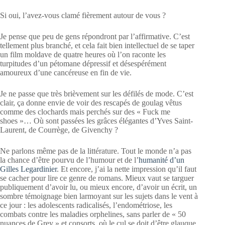
Si oui, l’avez-vous clamé fièrement autour de vous ?
Je pense que peu de gens répondront par l’affirmative. C’est
tellement plus branché, et cela fait bien intellectuel de se taper
un film moldave de quatre heures où l’on raconte les
turpitudes d’un pétomane dépressif et désespérément
amoureux d’une cancéreuse en fin de vie.
Je ne passe que très brièvement sur les défilés de mode. C’est
clair, ça donne envie de voir des rescapés de goulag vêtus
comme des clochards mais perchés sur des « Fuck me
shoes »… Où sont passées les grâces élégantes d’Yves Saint-
Laurent, de Courrège, de Givenchy ?
Ne parlons même pas de la littérature. Tout le monde n’a pas
la chance d’être pourvu de l’humour et de l’
humanité d’un
Gilles Legardinier
. Et encore, j’ai la nette impression qu’il faut
se cacher pour lire ce genre de romans. Mieux vaut se targuer
publiquement d’avoir lu, ou mieux encore, d’avoir un écrit, un
sombre témoignage bien larmoyant sur les sujets dans le vent à
ce jour : les adolescents radicalisés, l’endométriose, les
combats contre les maladies orphelines, sans parler de « 50
nuances de Grey » et consorts, où le cul se doit d’être glauque