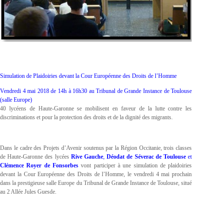
Simulation de Plaidoiries devant la Cour Européenne des Droits de l’Homme
Vendredi 4 mai 2018 de 14h à 16h30 au Tribunal de Grande Instance de Toulouse
(salle Europe)
40 lycéens de Haute-Garonne se mobilisent en faveur de la lutte contre les
discriminations et pour la protection des droits et de la dignité des migrants.
Dans le cadre des Projets d’Avenir soutenus par la Région Occitanie, trois classes
de Haute-Garonne des lycées
Rive Gauche
,
Déodat de Séverac de Toulouse
et
Clémence Royer de Fonsorbes
vont participer à une simulation de plaidoiries
devant la Cour Européenne des Droits de l’Homme, le vendredi 4 mai prochain
dans la prestigieuse salle Europe du Tribunal de Grande Instance de Toulouse, situé
au 2 Allée Jules Guesde.