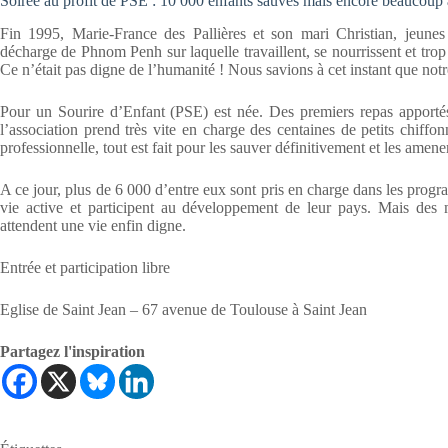
Soirée au profit de PSE : 10 000 enfants sauvés mais encore beaucoup à
Fin 1995, Marie-France des Pallières et son mari Christian, jeun
décharge de Phnom Penh sur laquelle travaillent, se nourrissent et trop
Ce n’était pas digne de l’humanité ! Nous savions à cet instant que notre 
Pour un Sourire d’Enfant (PSE) est née. Des premiers repas apportés
l’association prend très vite en charge des centaines de petits chiffonn
professionnelle, tout est fait pour les sauver définitivement et les amene
A ce jour, plus de 6 000 d’entre eux sont pris en charge dans les progr
vie active et participent au développement de leur pays. Mais des m
attendent une vie enfin digne.
Entrée et participation libre
Eglise de Saint Jean – 67 avenue de Toulouse à Saint Jean
Partagez l'inspiration