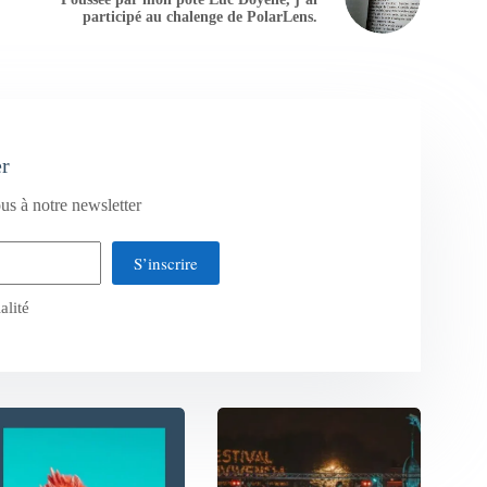
participé au chalenge de PolarLens.
er
us à notre newsletter
S’inscrire
alité