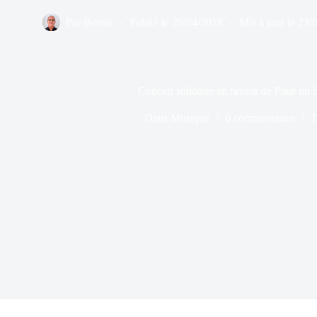
Par
Bernie
Publié le
25/04/2018
Mis à jour le
23/
Concert solidaire en faveur de Pour un S
Dans
Musique
6 commentaires
T