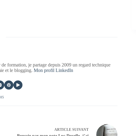
 de formation, je partage depuis 2009 un regard technique
mie et le blogging.
Mon profil LinkedIn
405
ARTICLE
SUIVANT
Poussée par mon pote Luc Doyelle, j’ai