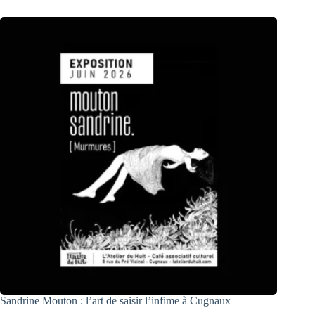
Sandrine Mouton : l’art de saisir l’infime à Cugnaux