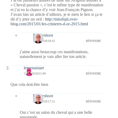
J’ai été plusieurs années de suite sur Avignon assister à
« Cheval passion », c’est le même type de manifestation
et j’ai eu la chance d’y voir Jean-François Pignon.
J’avais fais un article d’ailleurs, je te mets le lien si ça te
dit d’y jeter un oeil :
http://missfujii.over-
blog.com/2015/01/les-crinieres-d-or-2015.html
Bernieshoot
13/03/2018/18:42
RÉPONDRE
j’aime aussi beaucoup ces manifestations,
naturellement je vais aller lire ton article.
lemenuisiart
11/03/2018/21:09
RÉPONDRE
Que cela doit-être bien
Bernieshoot
12/03/2018/17:51
RÉPONDRE
Oui c’est un salon du cheval qui a une belle
renommée