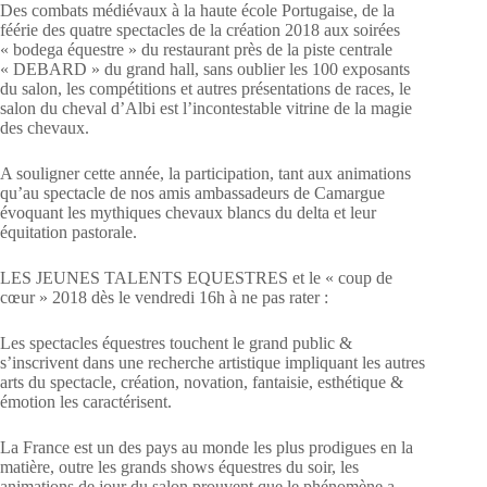
Des combats médiévaux à la haute école Portugaise, de la
féérie des quatre spectacles de la création 2018 aux soirées
« bodega équestre » du restaurant près de la piste centrale
« DEBARD » du grand hall, sans oublier les 100 exposants
du salon, les compétitions et autres présentations de races, le
salon du cheval d’Albi est l’incontestable vitrine de la magie
des chevaux.
A souligner cette année, la participation, tant aux animations
qu’au spectacle de nos amis ambassadeurs de Camargue
évoquant les mythiques chevaux blancs du delta et leur
équitation pastorale.
LES JEUNES TALENTS EQUESTRES et le « coup de
cœur » 2018 dès le vendredi 16h à ne pas rater :
Les spectacles équestres touchent le grand public &
s’inscrivent dans une recherche artistique impliquant les autres
arts du spectacle, création, novation, fantaisie, esthétique &
émotion les caractérisent.
La France est un des pays au monde les plus prodigues en la
matière, outre les grands shows équestres du soir, les
animations de jour du salon prouvent que le phénomène a