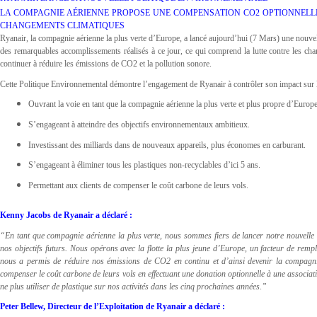
LA COMPAGNIE AÉRIENNE PROPOSE UNE COMPENSATION CO2 OPTIONNELLE
CHANGEMENTS CLIMATIQUES
Ryanair, la compagnie aérienne la plus verte d’Europe, a lancé aujourd’hui (7 Mars) une nouvell
des remarquables accomplissements réalisés à ce jour, ce qui comprend la lutte contre les cha
continuer à réduire les émissions de CO2 et la pollution sonore.
Cette Politique Environnemental démontre l’engagement de Ryanair à contrôler son impact sur 
Ouvrant la voie en tant que la compagnie aérienne la plus verte et plus propre d’Europe
S’engageant à atteindre des objectifs environnementaux ambitieux.
Investissant des milliards dans de nouveaux appareils, plus économes en carburant.
S’engageant à éliminer tous les plastiques non-recyclables d’ici 5 ans.
Permettant aux clients de compenser le coût carbone de leurs vols.
Kenny Jacobs de Ryanair a déclaré :
“En tant que compagnie aérienne la plus verte, nous sommes fiers de lancer notre nouvelle
nos objectifs futurs. Nous opérons avec la flotte la plus jeune d’Europe, un facteur de remp
nous a permis de réduire nos émissions de CO2 en continu et d’ainsi devenir la compagnie
compenser le coût carbone de leurs vols en effectuant une donation optionnelle à une associat
ne plus utiliser de plastique sur nos activités dans les cinq prochaines années
.
”
Peter Bellew, Directeur de l’Exploitation de Ryanair a déclaré :