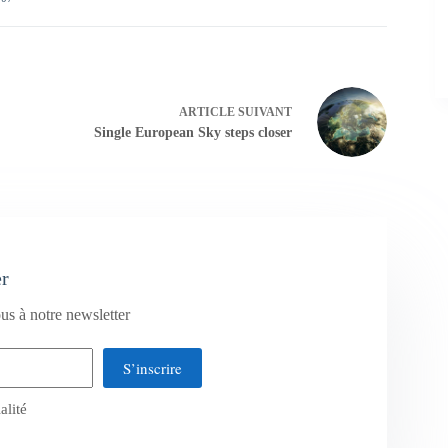
ARTICLE
SUIVANT
Single European Sky steps closer
er
us à notre newsletter
S’inscrire
alité