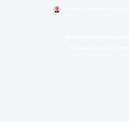
Par
Bernie
Publié le
08/03/2018
Ryanair : Nouvelle politique envi
Dans
Passion Aviation
Temps 