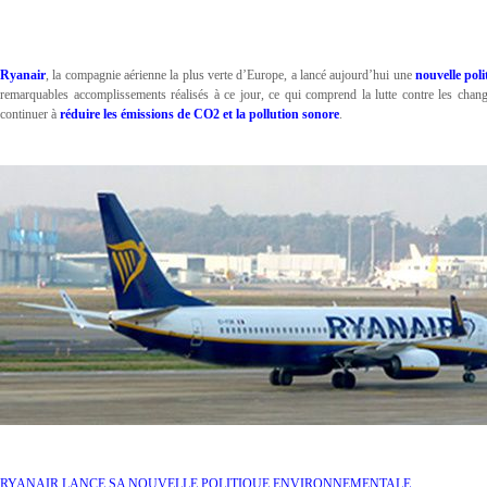
Ryanair
, la compagnie aérienne la plus verte d’Europe, a lancé aujourd’hui une
nouvelle pol
remarquables accomplissements réalisés à ce jour, ce qui comprend la lutte contre les chang
continuer à
réduire les émissions de CO2 et la pollution sonore
.
RYANAIR LANCE SA NOUVELLE POLITIQUE ENVIRONNEMENTALE