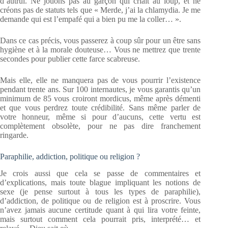
d’autrui. Ne jouons pas au garçon qui criait au loup, et ne
créons pas de statuts tels que « Merde, j’ai la chlamydia. Je me
demande qui est l’empafé qui a bien pu me la coller… ».
Dans ce cas précis, vous passerez à coup sûr pour un être sans
hygiène et à la morale douteuse… Vous ne mettrez que trente
secondes pour publier cette farce scabreuse.
Mais elle, elle ne manquera pas de vous pourrir l’existence
pendant trente ans. Sur 100 internautes, je vous garantis qu’un
minimum de 85 vous croiront mordicus, même après démenti
et que vous perdrez toute crédibilité. Sans même parler de
votre honneur, même si pour d’aucuns, cette vertu est
complètement obsolète, pour ne pas dire franchement
ringarde.
Paraphilie, addiction, politique ou religion ?
Je crois aussi que cela se passe de commentaires et
d’explications, mais toute blague impliquant les notions de
sexe (je pense surtout à tous les types de paraphilie),
d’addiction, de politique ou de religion est à proscrire. Vous
n’avez jamais aucune certitude quant à qui lira votre feinte,
mais surtout comment cela pourrait pris, interprété… et