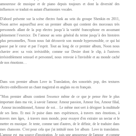
amoureuse de musique et de piano depuis toujours et dont la diversité des
influences se traduit en autant d'harmonies vocales.
D'abord présente sur la scène électro funk au sein du groupe Shenkin en 2011,
Noon arrive aujourd'hui avec un premier album qui contient des morceaux très
personnels allant de la pop electro jusqu’à la variété francophone en assumant
pleinement l’exercice. De l’amour au sens général du terme jusqu’à des histoires
plus personnelles, Noon nous fait découvrir son monde hypersensible, ce qui lui
passe par le cœur et par l’esprit. Tout au long de ce premier album, Noon nous
chavire avec sa voix irrésistible, comme sur Desire dont le clip, à l'univers
irrésistiblement sensuel et personnel, nous renvoie à l'invisible et au monde caché
de nos émotions…
Dans son premier album Love in Translation, des sonorités pop, des textures
électro embellissent un chant magistral en anglais ou en français.
"Mon premier album contient l'essence même de ce que je pense être le plus
important dans ma vie, à savoir l'amour. Amour passion, Amour fou, Amour filial,
Amour inconditionnel, Amour de soi… Le même mot sert à désigner la multitude
de ses liens. Et moi Je puise dans mes expériences, à travers mes émotions, à
travers mes âges, à travers mon monde, pour essayer d'en extraire un nectar et le
mettre en musique. Je tente, comme tant d'autres, de le définir, de le traduire dans
mes chansons. C'est pour cela que j'ai intitulé mon 1er album Love in translation.
L'amour est ma source d'inspiration. Je suis une amoureuse de l'amour et comme