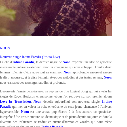
NOON
Nouveau single Intime Paradis (Just to Live)
Le clip d'
Intime Paradis
, le dernier single de
Noon
exprime une idée de gémellité
intéressante, intérieur/extérieur avec un imaginaire qui nous échappe. L’entre deux
femmes. L’envie d’être autre tout en étant soi.
Noon
approfondie encore et encore
le désir amoureux et le désir féminin. Avec des mélodies et des textes aériens,
Noon
nous transmet des messages subtiles et profonds.
Découverte l'année dernière avec sa reprise de The Logical Song qui lui a valu les
éloges de Roger Hodgson en personne, et que l'on retrouve sur son premier album
Love In Translation
,
Noon
dévoile aujourd'hui son nouveau single,
Intime
Paradis
qui met en valeur la voix envoûtante de cette jeune chanteuse à l'univers
hypersensible.
Noon
est une artiste pop électro à la fois auteure compositrice-
interprète. Une artiste amoureuse de musique et de piano depuis toujours et dont la
diversité des influences se traduit en autant d'harmonies vocales qui nous mène