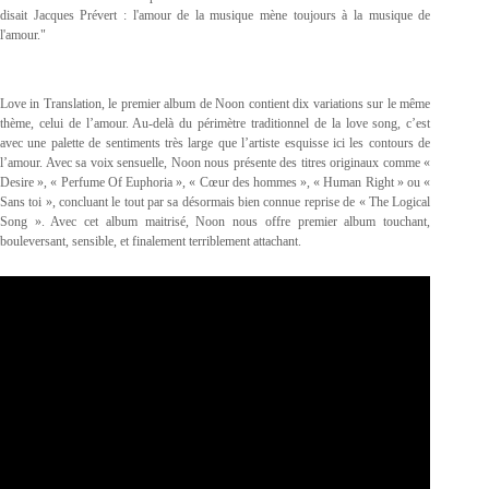
disait Jacques Prévert : l'amour de la musique mène toujours à la musique de
l'amour."
Love in Translation, le premier album de Noon contient dix variations sur le même
thème, celui de l’amour. Au-delà du périmètre traditionnel de la love song, c’est
avec une palette de sentiments très large que l’artiste esquisse ici les contours de
l’amour. Avec sa voix sensuelle, Noon nous présente des titres originaux comme «
Desire », « Perfume Of Euphoria », « Cœur des hommes », « Human Right » ou «
Sans toi », concluant le tout par sa désormais bien connue reprise de « The Logical
Song ». Avec cet album maitrisé, Noon nous offre premier album touchant,
bouleversant, sensible, et finalement terriblement attachant.