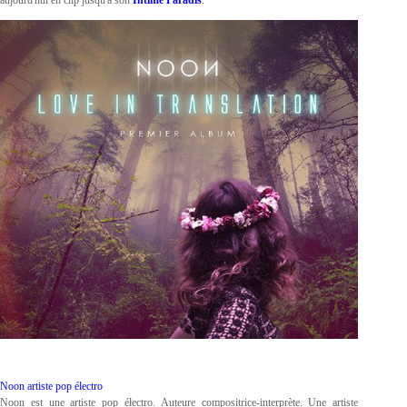
aujourd'hui en clip jusqu'à son
Intime Paradis
.
Noon artiste pop électro
Noon est une artiste pop électro. Auteure compositrice-interprète. Une artiste