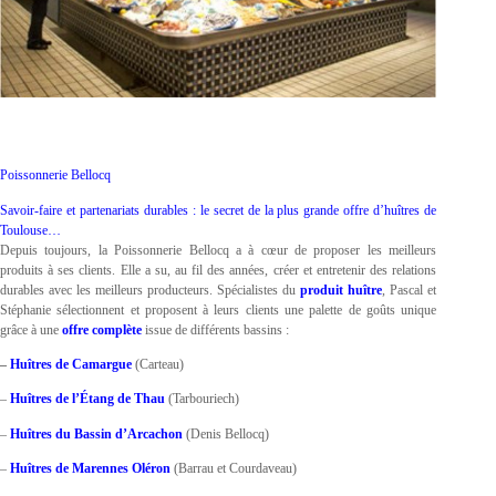
Poissonnerie Bellocq
Savoir-faire et partenariats durables : le secret de la plus grande offre d’huîtres de
Toulouse…
Depuis toujours, la Poissonnerie Bellocq a à cœur de proposer les meilleurs
produits à ses clients. Elle a su, au fil des années, créer et entretenir des relations
durables avec les meilleurs producteurs. Spécialistes du
produit huître
, Pascal et
Stéphanie sélectionnent et proposent à leurs clients une palette de goûts unique
grâce à une
offre complète
issue de différents bassins :
–
Huîtres de Camargue
(Carteau)
–
Huîtres de l’Étang de Thau
(Tarbouriech)
–
Huîtres du Bassin d’Arcachon
(Denis Bellocq)
–
Huîtres de Marennes Oléron
(Barrau et Courdaveau)