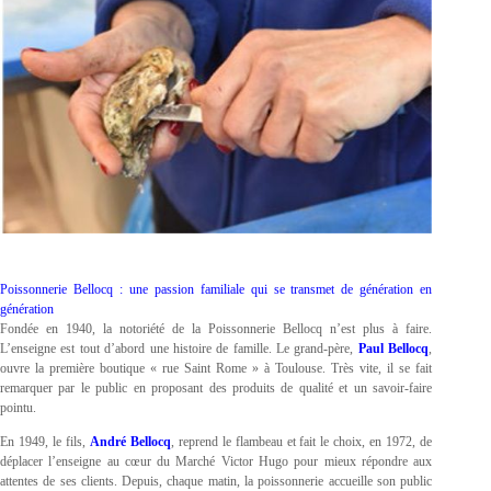
Poissonnerie Bellocq : une passion familiale qui se transmet de génération en
génération
Fondée en 1940, la notoriété de la Poissonnerie Bellocq n’est plus à faire.
L’enseigne est tout d’abord une histoire de famille. Le grand-père,
Paul Bellocq
,
ouvre la première boutique « rue Saint Rome » à Toulouse. Très vite, il se fait
remarquer par le public en proposant des produits de qualité et un savoir-faire
pointu.
En 1949, le fils,
André Bellocq
, reprend le flambeau et fait le choix, en 1972, de
déplacer l’enseigne au cœur du Marché Victor Hugo pour mieux répondre aux
attentes de ses clients. Depuis, chaque matin, la poissonnerie accueille son public