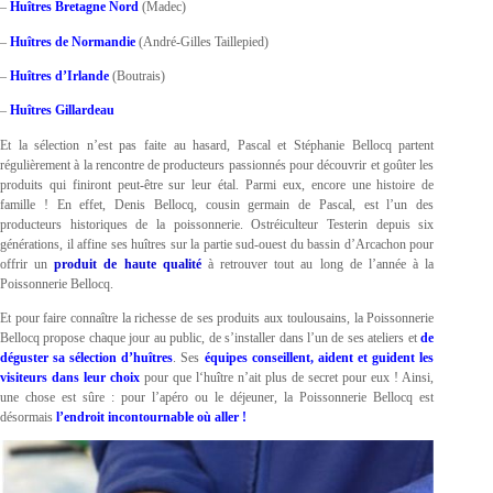
–
Huîtres Bretagne Nord
(Madec)
–
Huîtres de Normandie
(André-Gilles Taillepied)
–
Huîtres d’Irlande
(Boutrais)
–
Huîtres Gillardeau
Et la sélection n’est pas faite au hasard, Pascal et Stéphanie Bellocq partent
régulièrement à la rencontre de producteurs passionnés pour découvrir et goûter les
produits qui finiront peut-être sur leur étal. Parmi eux, encore une histoire de
famille ! En effet, Denis Bellocq, cousin germain de Pascal, est l’un des
producteurs historiques de la poissonnerie. Ostréiculteur Testerin depuis six
générations, il affine ses huîtres sur la partie sud-ouest du bassin d’Arcachon pour
offrir un
produit de haute qualité
à retrouver tout au long de l’année à la
Poissonnerie Bellocq.
Et pour faire connaître la richesse de ses produits aux toulousains, la Poissonnerie
Bellocq propose chaque jour au public, de s’installer dans l’un de ses ateliers et
de
déguster sa sélection d’huîtres
. Ses
équipes conseillent, aident et guident les
visiteurs dans leur choix
pour que l‘huître n’ait plus de secret pour eux ! Ainsi,
une chose est sûre : pour l’apéro ou le déjeuner, la Poissonnerie Bellocq est
désormais
l’endroit incontournable où aller !