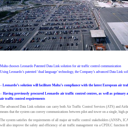
Malta chooses Leonardo Patented Data Link solution for air traffic control communication
Using Leonardo’s patented ‘dual language’ technology, the Company’s advanced Data Link solu
–
Leonardo’s solution will facilitate Malta’s compliance with the latest European air t
–
Having previously procured Leonardo air traffic control centres, as well as primar
air traffic control requirements
The advanced Data Link solution can carry both Air Traffic Control Services (ATS) and Air
means that the system can convey communications between pilot and tower on a single, high-per
The system satisfies the requirements of all major air traffic control stakeholders (ANSP
will also improve the safety and efficiency of air traffic management via a CPDLC function th