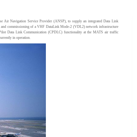
ese Air Navigation Service Provider (ANSP), to supply an integrated Data Link
lation and commissioning of a VHF DataLink Mode-2 (VDL2) network infrastructure
 Pilot Data Link Communication (CPDLC) functionality at the MATS air traffic
rently in operation.