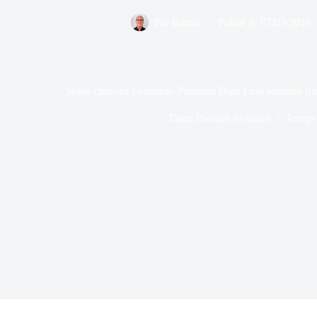
Par
Bernie
Publié le
07/03/2018
Malta chooses Leonardo Patented Data Link solution for 
Dans
Passion Aviation
Temps 