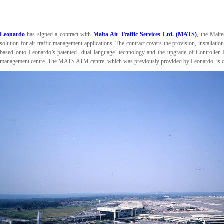
Leonardo
has signed a contract with
Malta Air Traffic Services Ltd. (MATS)
, the Malt
solution for air traffic management applications. The contract covers the provision, instal
based onto Leonardo’s patented ‘dual language’ technology and the upgrade of Controller
management centre. The MATS ATM centre, which was previously provided by Leonardo, is cur