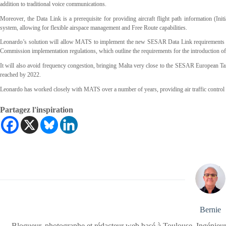
addition to traditional voice communications.
Moreover, the Data Link is a prerequisite for providing aircraft flight path information (Ini
system, allowing for flexible airspace management and Free Route capabilities.
Leonardo’s solution will allow MATS to implement the new SESAR Data Link requirements (
Commission implementation regulations, which outline the requirements for the introduction of 
It will also avoid frequency congestion, bringing Malta very close to the SESAR European 
reached by 2022.
Leonardo has worked closely with MATS over a number of years, providing air traffic control 
Partagez l'inspiration
Bernie
Blogueur, photographe et rédacteur web basé à Toulouse. Ingénieur