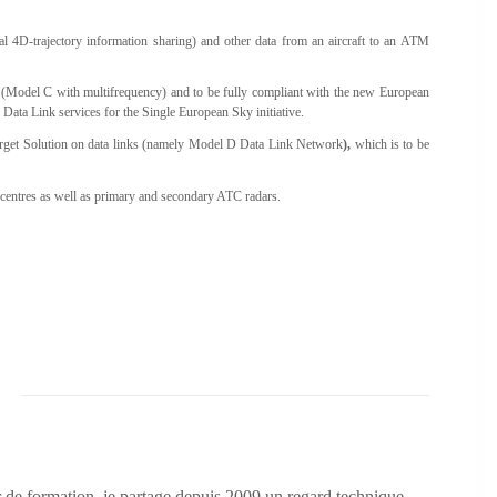
tial 4D-trajectory information sharing) and other data from an aircraft to an ATM
Model C with multifrequency) and to be fully compliant with the new European
Data Link services for the Single European Sky initiative.
Target Solution on data links (namely Model D Data Link Network
),
which is to be
centres as well as primary and secondary ATC radars.
 de formation, je partage depuis 2009 un regard technique