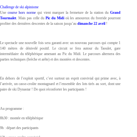
Challenge de ski alpinisme
Une
course hors norme
qui vient marquer la fermeture de la station du
Grand
Tourmalet
. Mais pas celle du
Pic du Midi
où les amoureux du freeride pourront
profiter des dernières descentes de la saison jusqu’au
dimanche 22 avril
!
Le spectacle une nouvelle fois sera garanti avec un nouveau parcours qui compte 1
140 mètres de dénivelé positif. Le circuit se fera autour du Taoulet, gare
intermédiaire du téléphérique amenant au Pic du Midi. Le parcours alternera des
parties techniques (brèche et arête) et des montées et descentes.
En dehors de l’exploit sportif, c’est surtout un esprit convivial qui prime avec, à
l’arrivée, un casse-croûte montagnard et l’ensemble des lots tirés au sort, dont une
paire de ski Dynastar ! De quoi réconforter les participants !
Au programme :
8h30 : montée en téléphérique
9h : départ des participants