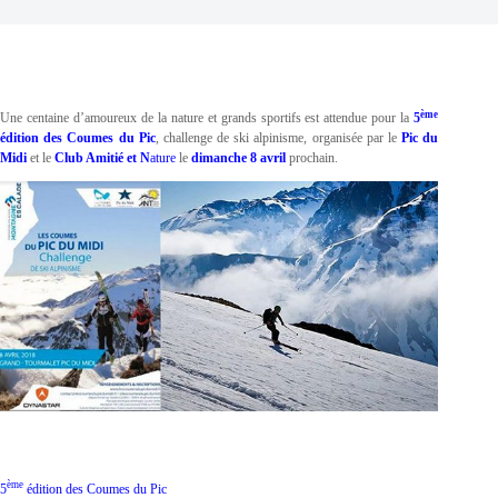
ème
Une centaine d’amoureux de la nature et grands sportifs est attendue pour la
5
édition des Coumes du Pic
, challenge de ski alpinisme, organisée par le
Pic du
Midi
et le
Club Amitié et N
ature
le
dimanche 8 avril
prochain.
ème
5
édition des Coumes du Pic