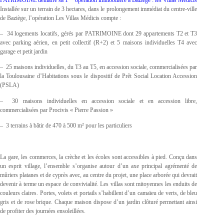
Installée sur un terrain de 3 hectares, dans le prolongement immédiat du centre-ville
de Baziège, l’opération Les Villas Médicis compte :
– 34 logements locatifs, gérés par PATRIMOINE dont 29 appartements T2 et T3
avec parking aérien, en petit collectif (R+2) et 5 maisons individuelles T4 avec
garage et petit jardin
– 25 maisons individuelles, du T3 au T5, en accession sociale, commercialisées par
la Toulousaine d’Habitations sous le dispositif de Prêt Social Location Accession
(PSLA)
– 30 maisons individuelles en accession sociale et en accession libre,
commercialisées par Procivis « Pierre Passion »
– 3 terrains à bâtir de 470 à 500 m² pour les particuliers
La gare, les commerces, la crèche et les écoles sont accessibles à pied. Conçu dans
un esprit village, l’ensemble s’organise autour d’un axe principal agrémenté de
mûriers platanes et de cyprès avec, au centre du projet, une place arborée qui devrait
devenir à terme un espace de convivialité. Les villas sont mitoyennes les enduits de
couleurs claires. Portes, volets et portails s’habillent d’un camaïeu de verts, de bleu
gris et de rose brique. Chaque maison dispose d’un jardin clôturé permettant ainsi
de profiter des journées ensoleillées.