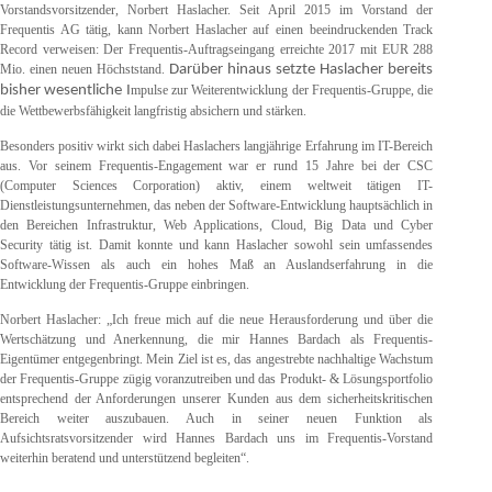
Vorstandsvorsitzender, Norbert Haslacher. Seit April 2015 im Vorstand der
Frequentis AG tätig, kann Norbert Haslacher auf einen beeindruckenden Track
Record verweisen: Der Frequentis-Auftragseingang erreichte 2017 mit EUR 288
Mio. einen neuen Höchststand.
Darüber hinaus setzte Haslacher bereits
bisher wesentliche I
mpulse zur Weiterentwicklung der Frequentis-Gruppe, die
die Wettbewerbsfähigkeit langfristig absichern und stärken.
Besonders positiv wirkt sich dabei Haslachers langjährige Erfahrung im IT-Bereich
aus. Vor seinem Frequentis-Engagement war er rund 15 Jahre bei der CSC
(Computer Sciences Corporation) aktiv, einem weltweit tätigen IT-
Dienstleistungsunternehmen, das neben der Software-Entwicklung hauptsächlich in
den Bereichen Infrastruktur, Web Applications, Cloud, Big Data und Cyber
Security tätig ist. Damit konnte und kann Haslacher sowohl sein umfassendes
Software-Wissen als auch ein hohes Maß an Auslandserfahrung in die
Entwicklung der Frequentis-Gruppe einbringen.
Norbert Haslacher: „Ich freue mich auf die neue Herausforderung und über die
Wertschätzung und Anerkennung, die mir Hannes Bardach als Frequentis-
Eigentümer entgegenbringt. Mein Ziel ist es, das angestrebte nachhaltige Wachstum
der Frequentis-Gruppe zügig voranzutreiben und das Produkt- & Lösungsportfolio
entsprechend der Anforderungen unserer Kunden aus dem sicherheitskritischen
Bereich weiter auszubauen. Auch in seiner neuen Funktion als
Aufsichtsratsvorsitzender wird Hannes Bardach uns im Frequentis-Vorstand
weiterhin beratend und unterstützend begleiten“.