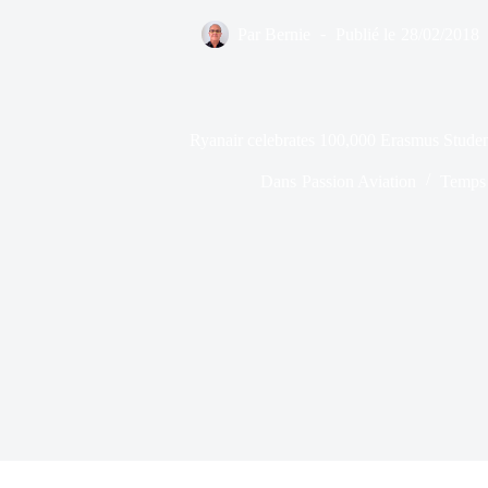
Par
Bernie
Publié le
28/02/2018
Ryanair celebrates 100,000 Erasmus Stude
Dans
Passion Aviation
Temps 