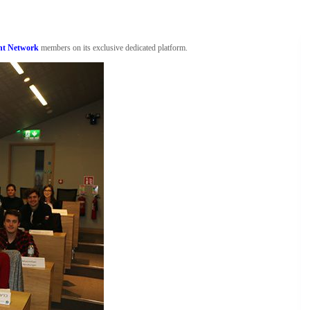
nt Network
members on its exclusive dedicated platform.