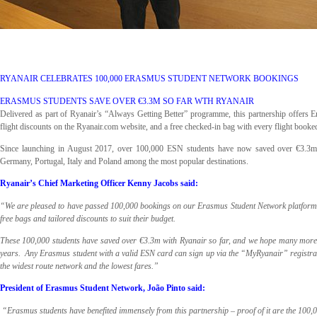
RYANAIR CELEBRATES 100,000 ERASMUS STUDENT NETWORK BOOKINGS
ERASMUS STUDENTS SAVE OVER €3.3M SO FAR WTH RYANAIR
Delivered as part of Ryanair’s “Always Getting Better” programme, this partnership offers
flight discounts on the Ryanair.com website, and a free checked-in bag with every flight book
Since launching in August 2017, over 100,000 ESN students have now saved over €3.3m
Germany, Portugal, Italy and Poland among the most popular destinations.
Ryanair’s Chief Marketing Officer Kenny Jacobs said:
“We are pleased to have passed 100,000 bookings on our Erasmus Student Network platform, wh
free bags and tailored discounts to suit their budget.
These 100,000 students have saved over €3.3m with Ryanair so far, and we hope many more E
years. Any Erasmus student with a valid ESN card can sign up via the “MyRyanair” registrati
the widest route network and the lowest fares.”
President of Erasmus Student Network, João Pinto said:
“Erasmus students have benefited immensely from this partnership – proof of it are the 100