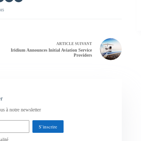
405
ARTICLE
SUIVANT
Iridium Announces Initial Aviation Service
Providers
er
us à notre newsletter
S’inscrire
alité