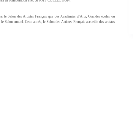
treet-art en collaboration avec SPRAY COLLECTION.
 par le Salon des Artistes Français que des Académies d’Arts, Grandes écoles ou
le Salon annuel. Cette année, le Salon des Artistes Français accueille des artistes