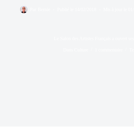
Par
Bernie
Publié le
14/02/2018
Mis à jour le
01
Le Salon des Artistes Français a ouvert ses
Dans
Culture
1 commentaire
Te