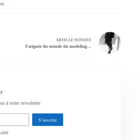
406
ARTICLE
SUIVANT
Fatiguée du monde du modeling…
er
us à notre newsletter
S’inscrire
alité