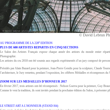
© David Lebrun Ph
e
AU PROGRAMME DE LA 228
EDITION
PLUS DE 600 ARTISTES REPARTIS EN CINQ SECTIONS
Le Salon des Artistes Français expose chaque année des artistes du monde entier répartis 
Photographie.
Les artistes du cru 2018 ont été soumis aux regards expérimentés d’un jury composé de personnal
Présidés par Alain Bazard pour la peinture, Jean-Pierre Gendis pour la sculpture, Claude Tour
l’architecture, le Jury remettra, pendant l’exposition, les célèbres Médailles et récompenses du 
ZOOM SUR LES MEDAILLES D’HONNEUR 2017
En février 2017, trois artistes ont été récompensés : Nelson Guerra pour la peinture, Guy Braun
Comme le veut la tradition, ils sont invités pendant la prochaine édition du Salon, à présenter 
LE STREET ART A L’HONNEUR (STAND H4)