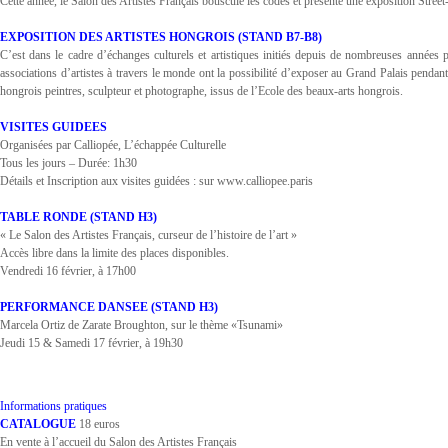
Cette année, le Salon des Artistes Français bouscule les codes et présente une exposition S
EXPOSITION DES ARTISTES HONGROIS (STAND B7-B8)
C’est dans le cadre d’échanges culturels et artistiques initiés depuis de nombreuses années
associations d’artistes à travers le monde ont la possibilité d’exposer au Grand Palais pendant 
hongrois peintres, sculpteur et photographe, issus de l’Ecole des beaux-arts hongrois.
VISITES GUIDEES
Organisées par Calliopée, L’échappée Culturelle
Tous les jours – Durée: 1h30
Détails et Inscription aux visites guidées : sur www.calliopee.paris
TABLE RONDE (STAND H3)
« Le Salon des Artistes Français, curseur de l’histoire de l’art »
Accès libre dans la limite des places disponibles.
Vendredi 16 février, à 17h00
PERFORMANCE DANSEE (STAND H3)
Marcela Ortiz de Zarate Broughton, sur le thème «Tsunami»
Jeudi 15 & Samedi 17 février, à 19h30
Informations pratiques
CATALOGUE
18 euros
En vente à l’accueil du Salon des Artistes Français