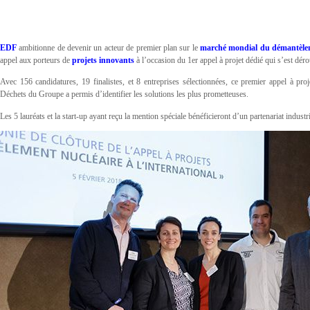
EDF
ambitionne de devenir un acteur de premier plan sur le
marché mondial du démantèlem
appel aux porteurs de
projets innovants
à l’occasion du 1er appel à projet dédié qui s’est dé
Avec 156 candidatures, 19 finalistes, et 8 entreprises sélectionnées, ce premier appel à p
Déchets du Groupe a permis d’identifier les solutions les plus prometteuses.
Les 5 lauréats et la start-up ayant reçu la mention spéciale bénéficieront d’un partenariat indu