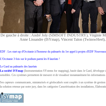
De gauche à droite : André Joly (SIMSOFT INDUSTRY), Virginie Mon
Anne Lissandre (ISYmap), Vincent Talon (TwinswHeel),
EDF : Les start-up d'Occitanie à l'honneur du palmarès du 1er appel à projets d'EDF Nouveaux 
L’Occitanie 3 fois sur le podium parmi les 8 lauréats !
Le Gard au palmarès des lauréats
La société ISYmap
(Instrumentation SYstems for mapping), basée dans le Gard, développe d
sensibles. Ces systèmes permettent de mesurer et de visualiser instantanément les informations as
Ses capteurs communicants, miniaturisés et géolocalisés sont couplés à un système de gestion
la solution retenue par notre jury, dans les catégories Caractérisation des installations, Elabora