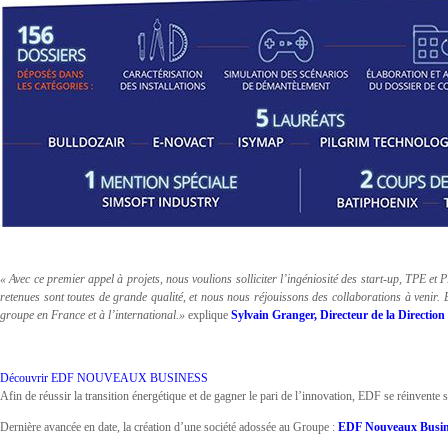
« Avec ce premier appel à projets, nous voulions solliciter l’ingéniosité des start-up, TPE et 
retenues sont toutes de grande qualité, et nous nous réjouissons des collaborations à venir.
groupe en France et à l’international.»
explique
Sylvain Granger, Directeur de la Directio
Découvrir EDF NOUVEAUX BUSINESS
Afin de réussir la transition énergétique et de gagner le pari de l’innovation, EDF se réinvente 
Dernière avancée en date, la création d’une société adossée au Groupe :
EDF Nouveaux Busin