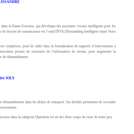
 LISSANDRE
ège dans la Haute-Garonne, qui développe des assistants vocaux intelligents pour les
ion du dossier de connaissance est l’outil DIVA (Dismantling Intelligent smart Voice
lieux complexes, pour les aider dans la formalisation de rapports d’interventions à
 innovation permet de structurer de l’information de terrain, pour augmenter la
ier de démantèlement.
dré JOLY
du démantèlement dans les tâches de transport. Ses droïdes permettent de seconder
s mouvements.
 concouru dans la catégorie Opération est un des deux coups de cœur de notre jury.