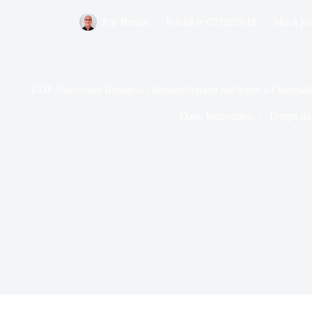
Par
Bernie
Publié le
07/02/2018
Mis à jou
EDF Nouveaux Business : démantèlement nucléaire à l’internatio
Dans
Innovation
Temps de 