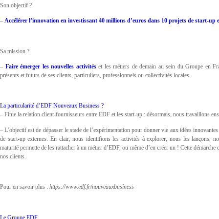
Son objectif ?
–
Accélérer l’innovation en investissant 40 millions d’euros dans 10 projets de start-up
Sa mission ?
–
Faire émerger les nouvelles activités
et les métiers de demain au sein du Groupe en Fra
présents et futurs de ses clients, particuliers, professionnels ou collectivités locales.
La particularité d’EDF Nouveaux Business ?
– Finie la relation client-fournisseurs entre EDF et les start-up : désormais, nous travaillons
– L’objectif est de dépasser le stade de l’expérimentation pour donner vie aux idées innovantes 
de start-up externes. En clair, nous identifions les activités à explorer, nous les lançons
maturité permette de les rattacher à un métier d’EDF, ou même d’en créer un ! Cette démarche co
nos clients.
Pour en savoir plus :
https://www.edf.fr/nouveauxbusiness
Le Groupe EDF