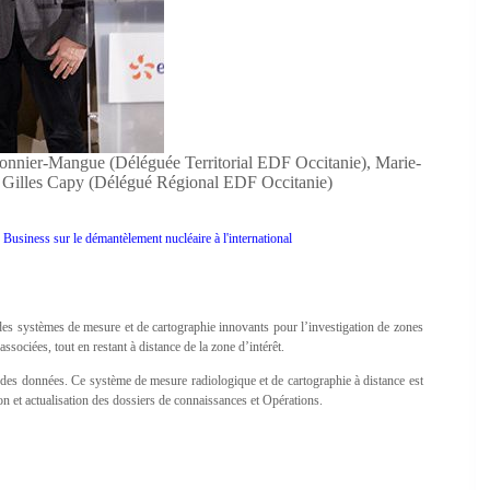
nier-Mangue (Déléguée Territorial EDF Occitanie), Marie-
 Gilles Capy (Délégué Régional EDF Occitanie)
Business sur le démantèlement nucléaire à l'international
es systèmes de mesure et de cartographie innovants pour l’investigation de zones
sociées, tout en restant à distance de la zone d’intérêt.
 des données. Ce système de mesure radiologique et de cartographie à distance est
tion et actualisation des dossiers de connaissances et Opérations.