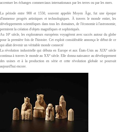
accentuer les échanges commerciaux internationaux par les terres ou par les mers.
La période entre 900 et 1550, souvent appelée Moyen Âge, fut une époque
d'immense progrès artistiques et technologiques. À travers le monde entier, les
développements scientifiques dans tous les domaines, de l'économie à l'astronomie,
permirent la création d'objets magnifiques et sophistiqués.
e
Au 16
siècle, les explorateurs européens voyagèrent avec succès autour du globe
pour la première fois de l'histoire. Cet exploit considérable annonça le début de ce
qui allait devenir un véritable monde connecté
e
La révolution industrielle qui débuta en Europe et aux États-Unis au XIX
siècle
e
continua à travers le monde au XX
siècle. Elle donna naissance au développement
des usines et à la production en série et cette révolution globale se poursuit
aujourd'hui encore.