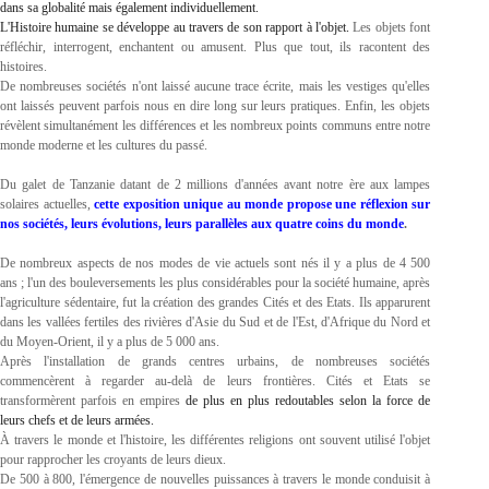
dans sa globalité mais également individuellement.
L'Histoire humaine se développe au travers de son rapport à l'objet.
Les objets font
réfléchir, interrogent, enchantent ou amusent. Plus que tout, ils racontent des
histoires.
De nombreuses sociétés n'ont laissé aucune trace écrite, mais les vestiges qu'elles
ont laissés peuvent parfois nous en dire long sur leurs pratiques. Enfin, les objets
révèlent simultanément les différences et les nombreux points communs entre notre
monde moderne et les cultures du passé.
Du galet de Tanzanie datant de 2 millions d'années avant notre ère aux lampes
solaires actuelles,
cette exposition unique au monde propose une réflexion sur
nos sociétés, leurs évolutions, leurs parallèles aux quatre coins du monde
.
De nombreux aspects de nos modes de vie actuels sont nés il y a plus de 4 500
ans ; l'un des bouleversements les plus considérables pour la société humaine, après
l'agriculture sédentaire, fut la création des grandes Cités et des Etats. Ils apparurent
dans les vallées fertiles des rivières d'Asie du Sud et de l'Est, d'Afrique du Nord et
du Moyen-Orient, il y a plus de 5 000 ans.
Après l'installation de grands centres urbains, de nombreuses sociétés
commencèrent à regarder au-delà de leurs frontières. Cités et Etats se
transformèrent parfois en empires
de plus en plus redoutables selon la force de
leurs chefs et de leurs armées.
À travers le monde et l'histoire, les différentes religions ont souvent utilisé l'objet
pour rapprocher les croyants de leurs dieux.
De 500 à 800, l'émergence de nouvelles puissances à travers le monde conduisit à