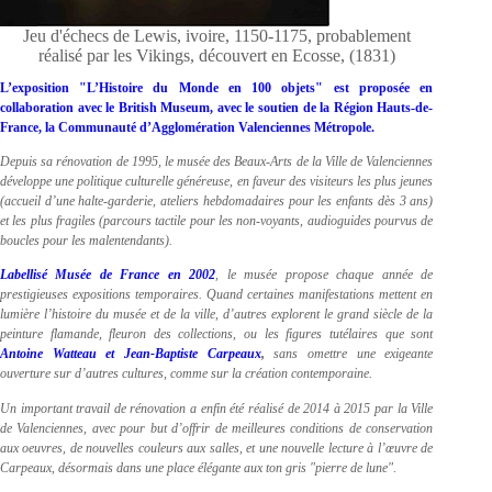
Jeu d'échecs de Lewis, ivoire, 1150-1175, probablement
réalisé par les Vikings, découvert en Ecosse, (1831)
L’exposition "L’Histoire du Monde en 100 objets" est proposée en
collaboration avec le British Museum, avec le soutien de la Région Hauts-de-
France, la Communauté d’Agglomération Valenciennes Métropole.
Depuis sa rénovation de 1995, le musée des Beaux-Arts de la Ville de Valenciennes
développe une politique culturelle généreuse, en faveur des visiteurs les plus jeunes
(accueil d’une halte-garderie, ateliers hebdomadaires pour les enfants dès 3 ans)
et les plus fragiles (parcours tactile pour les non-voyants, audioguides pourvus de
boucles pour les malentendants).
Labellisé Musée de France en 2002
, le musée propose chaque année de
prestigieuses expositions temporaires. Quand certaines manifestations mettent en
lumière l’histoire du musée et de la ville, d’autres explorent le grand siècle de la
peinture flamande, fleuron des collections, ou les figures tutélaires que sont
Antoine Watteau et Jean-Baptiste Carpeaux
,
sans omettre une exigeante
ouverture sur d’autres cultures, comme sur la création contemporaine.
Un important travail de rénovation a enfin été réalisé de 2014 à 2015 par la Ville
de Valenciennes, avec pour but d’offrir de meilleures conditions de conservation
aux oeuvres, de nouvelles couleurs aux salles, et une nouvelle lecture à l’œuvre de
Carpeaux, désormais dans une place élégante aux ton gris "pierre de lune".