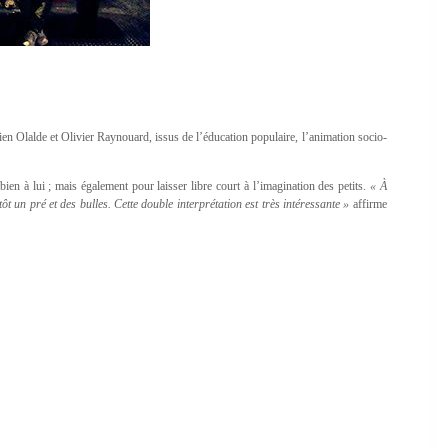
tien Olalde et Olivier Raynouard, issus de l’éducation populaire, l’animation socio-
n à lui ; mais également pour laisser libre court à l’imagination des petits.
« À
t un pré et des bulles. Cette double interprétation est très intéressante »
affirme