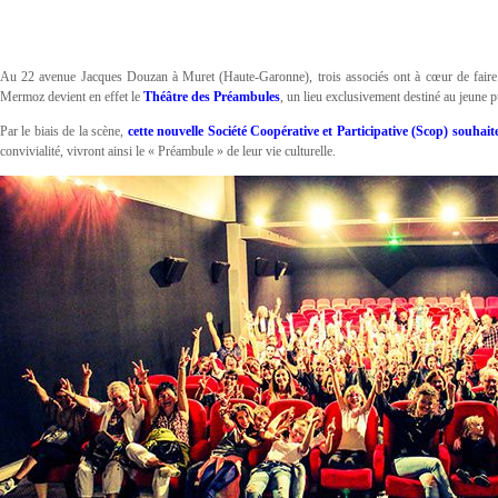
Au 22 avenue Jacques Douzan à Muret (Haute-Garonne), trois associés ont à cœur de faire d
Mermoz devient en effet le
Théâtre des Préambules
, un lieu exclusivement destiné au jeune pu
Par le biais de la scène,
cette nouvelle Société Coopérative et Participative (Scop) souhait
convivialité, vivront ainsi le « Préambule » de leur vie culturelle.