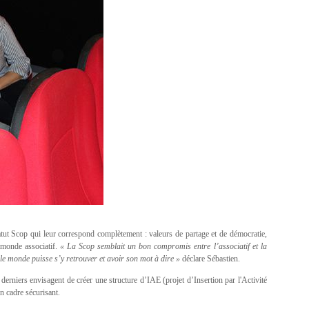
atut Scop qui leur correspond complètement : valeurs de partage et de démocratie,
 monde associatif.
« La Scop semblait un bon compromis entre l’associatif et la
ut le monde puisse s’y retrouver et avoir son mot à dire »
déclare Sébastien.
 derniers envisagent de créer une structure d’IAE (projet d’Insertion par l'Activité
n cadre sécurisant.