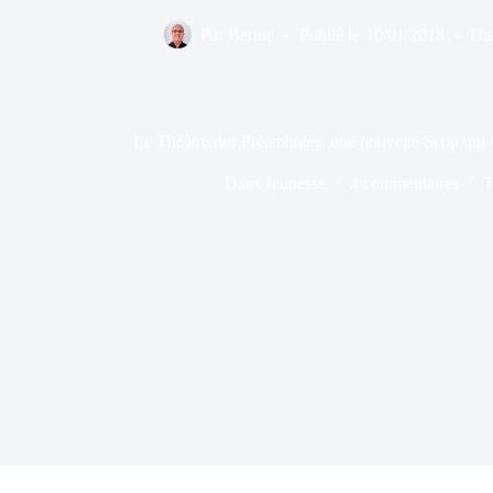
Par
Bernie
Publié le
10/01/2018
Da
Le Théâtre des Préambules, une nouvelle Scop qui r
Dans
Jeunesse
4 commentaires
T