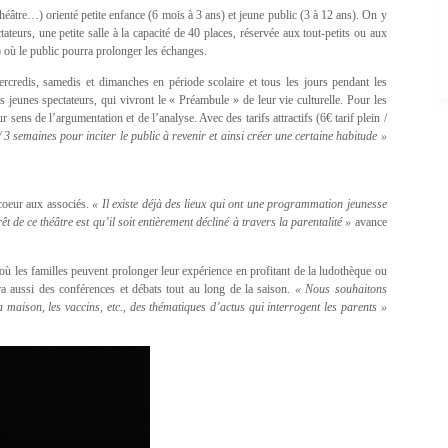
héâtre…) orienté petite enfance (6 mois à 3 ans) et jeune public (3 à 12 ans). On y
ateurs, une petite salle à la capacité de 40 places, réservée aux tout-petits ou aux
) où le public pourra prolonger les échanges.
mercredis, samedis et dimanches en période scolaire et tous les jours pendant les
us jeunes spectateurs, qui vivront le « Préambule » de leur vie culturelle. Pour les
 sens de l’argumentation et de l’analyse. Avec des tarifs attractifs (6€ tarif plein /
/ 3 semaines pour inciter le public à revenir et ainsi créer une certaine habitude »
 coeur aux associés.
« Il existe déjà des lieux qui ont une programmation jeunesse
êt de ce théâtre est qu’il soit entièrement décliné à travers la parentalité »
avance
où les familles peuvent prolonger leur expérience en profitant de la ludothèque ou
ra aussi des conférences et débats tout au long de la saison.
« Nous souhaitons
a maison, les vaccins, etc., des thématiques d’actus qui interrogent les parents »