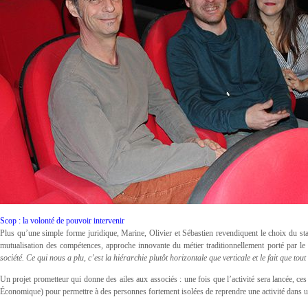
Scop : la volonté de pouvoir intervenir
Plus qu’une simple forme juridique, Marine, Olivier et Sébastien revendiquent le choix du st
mutualisation des compétences, approche innovante du métier traditionnellement porté par le
société. Ce qui nous a plu, c’est la hiérarchie plutôt horizontale que verticale et le fait que to
Un projet prometteur qui donne des ailes aux associés : une fois que l’activité sera lancée, ces
Économique) pour permettre à des personnes fortement isolées de reprendre une activité dans u