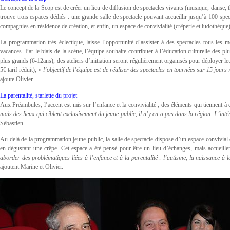
Le concept de la Scop est de créer un lieu de diffusion de spectacles vivants (musique, danse, t
trouve trois espaces dédiés : une grande salle de spectacle pouvant accueillir jusqu’à 100 spect
compagnies en résidence de création, et enfin, un espace de convivialité (crêperie et ludothèque
La programmation très éclectique, laisse l’opportunité d’assister à des spectacles tous les 
vacances. Par le biais de la scène, l’équipe souhaite contribuer à l’éducation culturelle des pl
plus grands (6-12ans), des ateliers d’initiation seront régulièrement organisés pour déployer leur
5€ tarif réduit), «
l’objectif de l’équipe est de réaliser des spectacles en tournées sur 15 jours 
ajoute Olivier.
La parentalité, starlette du projet
Aux Préambules, l’accent est mis sur l’enfance et la convivialité ; des éléments qui tiennent à
mais des lieux qui ciblent exclusivement du jeune public, il n’y en a pas dans la région. L’intér
Sébastien.
Au-delà de la programmation jeune public, la salle de spectacle dispose d’un espace convivial 
en dégustant une crêpe. Cet espace a été pensé pour être un lieu d’échanges, mais accueille
aborder des problématiques liées à l’enfance et à la parentalité : l’autisme, la naissance à l
ajoutent Marine et Olivier.