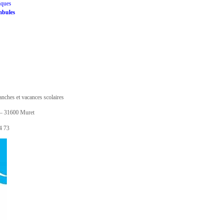
iques
mbules
anches et vacances scolaires
 – 31600 Muret
4 73