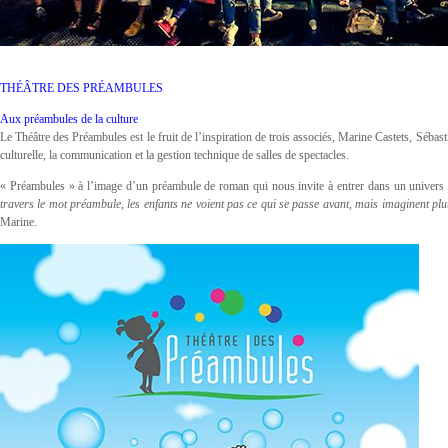
THÉÂTRE DES PRÉAMBULES
Aux préambules de la culture
Le Théâtre des Préambules est le fruit de l’inspiration de trois associés, Marine Castets, Sébas
culturelle, la communication et la gestion technique de salles de spectacles.
« Préambules » à l’image d’un préambule de roman qui nous invite à entrer dans un univers bie
travers le mot préambule, les enfants ne voient pas ce qui se passe avant, mais imaginent plutô
Marine.