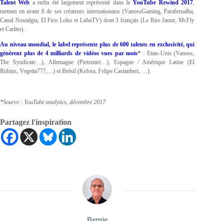
Talent Web
a enfin été largement représenté dans le
YouTube Rewind 2017
,
mettant en avant 8 de ses créateurs internationaux (VanossGaming, Parafernalha,
Canal Nostalgia, El Fico Loko et LubaTV) dont 3 français (Le Rire Jaune, McFly
et Carlito).
Au niveau mondial, le label représente plus de 600 talents en exclusivité, qui
génèrent plus de 4 milliards de vidéos vues par mois
*
: Etats-Unis (Vanoss,
The Syndicate…), Allemagne (Pietsmiet…), Espagne / Amérique Latine (El
Rubius, Vegetta777,…) et Brésil (Kefera, Felipe Castanheri, …).
*Source : YouTube analytics, décembre 2017
Partagez l'inspiration
Bernie