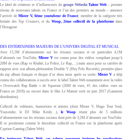
Le label de créateurs et d’influenceurs du
groupe Webedia
Talent Web
– premier
réseau de nouveaux talents en France et l’un des premiers au monde – annonce
l’arrivée de
Mister V, 6ème youtubeur de France
, membre de la catégorie très
fermée des
Top Creators
, et du
Woop, 2ème collectif de la plateforme
dans
l’Hexagone
DES ENTERTAINERS MAJEURS DE L’UNIVERS DIGITAL ET MUSICAL
Avec 15,5M d’abonnements sur les réseaux sociaux et en particulier 4,1M
d’abonnés sur YouTube,
Mister V
est connu pour des vidéos compilant jusqu’à
20M de vues (Rap vs Réalité, La Police, Le Rap,…) mais aussi pour sa carrière de
rappeur avec son album-phénomène Double V (Hey Pelo Records), première place
du top album français et disque d’or deux mois après sa sortie.
Mister V
a déjà
connu des collaborations à succès avec le label Talent Web notamment avec la vidéo
« Overwatch Rap Battle » de Squeezie (26M de vues, #1 des vidéos vues en
France en 2018) ou encore dans le film Le Manoir sorti en juin 2017 (Gaumont
distribution).
Collectif de vidéastes, humoristes et artistes (dont Mister V, Hugo Tout Seul,
Yousstube, le DJ Mike Kenly…),
le Woop
réunit plus de 5 millions
d’abonnements sur les réseaux sociaux dont près de 3,2M d’abonnés sur YouTube.
Il se positionne comme le deuxième collectif en France sur la plateforme après
Cyprien Gaming (Talent Web).
En intégrant Talent Web, ces talents pourront intégrer les productions