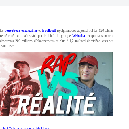
Le
youtubeur-entertainer
et
le collectif
rejoignent dès aujourd’hui les 120 talents
représentés en exclusivité par le label du groupe
Webedia
, et qui rassemblent
désormais 200 millions d’abonnements et plus d’1,2 milliard de vidéos vues sur
YouTube*.
Talent Web en position de label leader