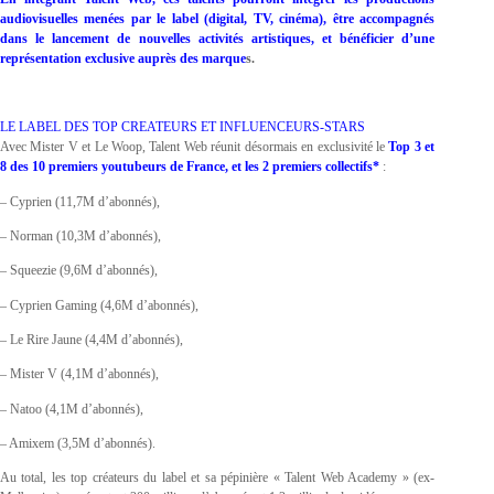
audiovisuelles menées par le label (digital, TV, cinéma), être accompagnés
dans le lancement de nouvelles activités artistiques, et bénéficier d’une
représentation exclusive auprès des marque
s.
LE LABEL DES TOP CREATEURS ET INFLUENCEURS-STARS
Avec Mister V et Le Woop, Talent Web réunit désormais en exclusivité le
Top 3 et
8 des 10 premiers youtubeurs de France, et les 2 premiers collectifs*
:
– Cyprien (11,7M d’abonnés),
– Norman (10,3M d’abonnés),
– Squeezie (9,6M d’abonnés),
– Cyprien Gaming (4,6M d’abonnés),
– Le Rire Jaune (4,4M d’abonnés),
– Mister V (4,1M d’abonnés),
– Natoo (4,1M d’abonnés),
– Amixem (3,5M d’abonnés).
Au total, les top créateurs du label et sa pépinière « Talent Web Academy » (ex-