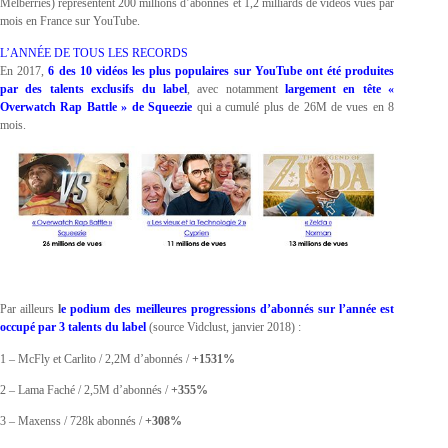
Melberries) représentent 200 millions d’abonnés et 1,2 milliards de vidéos vues par
mois en France sur YouTube.
L’ANNÉE DE TOUS LES RECORDS
En 2017,
6 des 10 vidéos les plus populaires sur YouTube ont été produites
par des talents exclusifs du label
, avec notamment
largement en tête «
Overwatch Rap Battle » de Squeezie
qui a cumulé plus de 26M de vues en 8
mois.
Par ailleurs
l
e podium des meilleures progressions d’abonnés sur l’année est
occupé par 3 talents du label
(source Vidclust, janvier 2018) :
1 – McFly et Carlito / 2,2M d’abonnés /
+1531%
2 – Lama Faché / 2,5M d’abonnés /
+355%
3 – Maxenss / 728k abonnés /
+308%