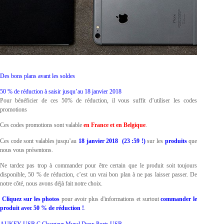
Des bons plans avant les soldes
50 % de réduction à saisir jusqu’au 18 janvier 2018
Pour bénéficier de ces 50% de réduction, il vous suffit d’utiliser les codes
promotions
Ces codes promotions sont valable
en France et en Belgique
.
Ces code sont valables jusqu’au
18 janvier 2018
(23 :59 !)
sur
les
produits
que
nous vous présentons.
Ne tardez pas trop à commander pour être certain que le produit soit toujours
disponible, 50 % de réduction, c’est un vrai bon plan à ne pas laisser passer. De
notre côté, nous avons déjà fait notre choix.
Cliquez sur les photos
pour avoir plus d'informations et surtout
commander le
produit avec 50 % de réduction !
.
AUKEY USB C Chargeur Mural Deux Ports USB