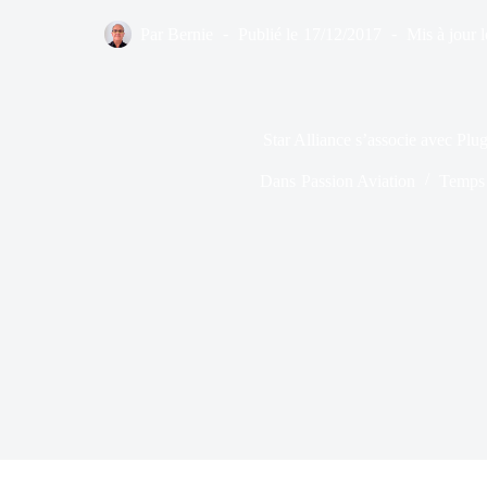
Par
Bernie
Publié le
17/12/2017
Mis à jour l
Star Alliance s’associe avec Plu
Dans
Passion Aviation
Temps 