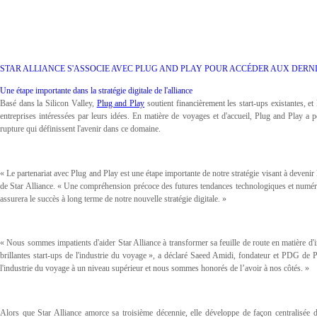
STAR ALLIANCE S'ASSOCIE AVEC PLUG AND PLAY POUR ACCÉDER AUX DERNI
Une étape importante dans la stratégie digitale de l'alliance
Basé dans la Silicon Valley,
Plug and Play
soutient financièrement les start-ups existantes, et
entreprises intéressées par leurs idées. En matière de voyages et d'accueil, Plug and Play a
rupture qui définissent l'avenir dans ce domaine.
« Le partenariat avec Plug and Play est une étape importante de notre stratégie visant à devenir 
de Star Alliance. « Une compréhension précoce des futures tendances technologiques et numérique
assurera le succès à long terme de notre nouvelle stratégie digitale. »
« Nous sommes impatients d'aider Star Alliance à transformer sa feuille de route en matière d'in
brillantes start-ups de l'industrie du voyage », a déclaré Saeed Amidi, fondateur et PDG de 
l'industrie du voyage à un niveau supérieur et nous sommes honorés de l’avoir à nos côtés. »
Alors que Star Alliance amorce sa troisième décennie, elle développe de façon centralisée d