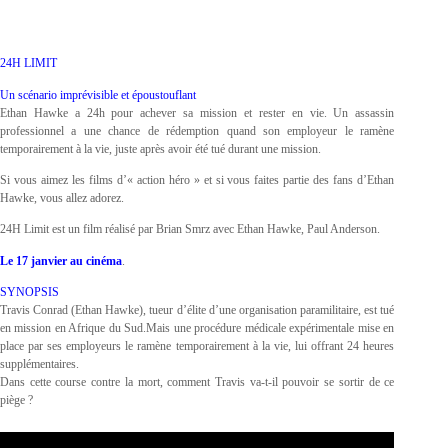
24H LIMIT
Un scénario imprévisible et époustouflant
Ethan Hawke a 24h pour achever sa mission et rester en vie. Un assassin
professionnel a une chance de rédemption quand son employeur le ramène
temporairement à la vie, juste après avoir été tué durant une mission.
Si vous aimez les films d’« action héro » et si vous faites partie des fans d’Ethan
Hawke, vous allez adorez.
24H Limit est un film réalisé par Brian Smrz avec Ethan Hawke, Paul Anderson.
Le 17 janvier au cinéma
.
SYNOPSIS
Travis Conrad (Ethan Hawke), tueur d’élite d’une organisation paramilitaire, est tué
en mission en Afrique du Sud.Mais une procédure médicale expérimentale mise en
place par ses employeurs le ramène temporairement à la vie, lui offrant 24 heures
supplémentaires.
Dans cette course contre la mort, comment Travis va-t-il pouvoir se sortir de ce
piège ?