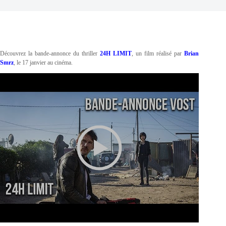
Découvrez la bande-annonce du thriller
24H LIMIT
, un film réalisé par
Brian
Smrz
, le 17 janvier au cinéma.