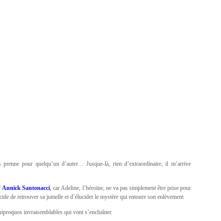
prenne pour quelqu’un d’autre… Jusque-là, rien d’extraordinaire, il m’arrive
’
Annick Santonacci
,
car Adeline, l’héroïne, ne va pas simplement être prise pour
cide de retrouver sa jumelle et d’élucider le mystère qui entoure son enlèvement
quiproquos invraisemblables qui vont s’enchaîner.