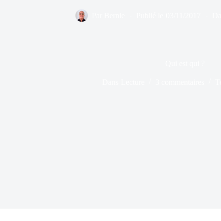
Par
Bernie
Publié le
03/11/2017
Da
Qui est qui ?
Dans
Lecture
3 commentaires
T