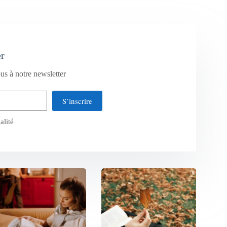
er
us à notre newsletter
S’inscrire
alité