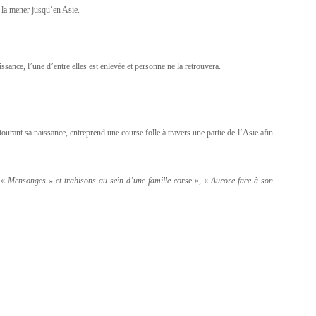
a la mener jusqu’en Asie.
issance, l’une d’entre elles est enlevée et personne ne la retrouvera.
ourant sa naissance, entreprend une course folle à travers une partie de l’Asie afin
e «
Mensonges » et trahisons au sein d’une famille cors
e », «
Aurore face à son