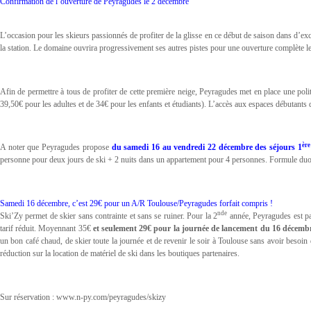
Confirmation de l’ouverture de Peyragudes le 2 décembre
L’occasion pour les skieurs passionnés de profiter de la glisse en ce début de saison dans d’ex
la station. Le domaine ouvrira progressivement ses autres pistes pour une ouverture complète 
Afin de permettre à tous de profiter de cette première neige, Peyragudes met en place une polit
39,50€ pour les adultes et de 34€ pour les enfants et étudiants). L’accès aux espaces débutant
ère
A noter que Peyragudes propose
du samedi 16 au vendredi 22 décembre
des
séjours 1
personne pour deux jours de ski + 2 nuits dans un appartement pour 4 personnes. Formule duo 
Samedi 16 décembre, c’est 29€ pour un A/R Toulouse/Peyragudes forfait compris !
nde
Ski’Zy permet de skier sans contrainte et sans se ruiner. Pour la 2
année, Peyragudes est pa
tarif réduit. Moyennant 35€
et seulement 29€ pour la journée de lancement du 16 décemb
un bon café chaud, de skier toute la journée et de revenir le soir à Toulouse sans avoir beso
réduction sur la location de matériel de ski dans les boutiques partenaires.
Sur réservation : www.n-py.com/peyragudes/skizy