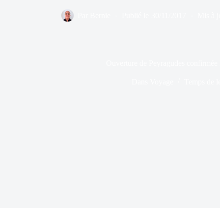
Par
Bernie
Publié le
30/11/2017
Mis à j
Ouverture de Peyragudes confirmée 
Dans
Voyage
Temps de l