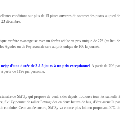
cellentes conditions sur plus de 15 pistes ouvertes du sommet des pistes au pied de
le 23 décembre.
ique tarifaire avantageuse avec un forfait adulte au prix unique de 27€ (au lieu de
s des Agudes ou de Peyresourde sera au prix unique de 10€ la journée.
neige d’une durée de 2 à 5 jours à un prix exceptionnel
. A partir de 79€ par
à partir de 119€ par personne.
rtenaire de Ski’Zy qui propose de venir skier depuis Toulouse tous les samedis à
re,
Ski’Zy permet de rallier Peyragudes en deux heures de bus, d’être accueilli par
in de conduire. Cette année encore, Ski’Zy va encore plus loin en proposant 50% de