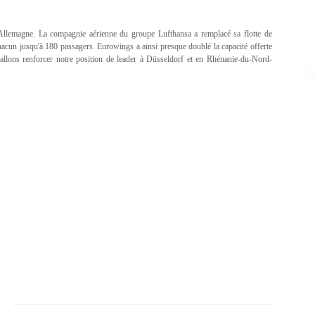
Allemagne. La compagnie aérienne du groupe Lufthansa a remplacé sa flotte de
cun jusqu'à 180 passagers. Eurowings a ainsi presque doublé la capacité offerte
llons renforcer notre position de leader à Düsseldorf et en Rhénanie-du-Nord-