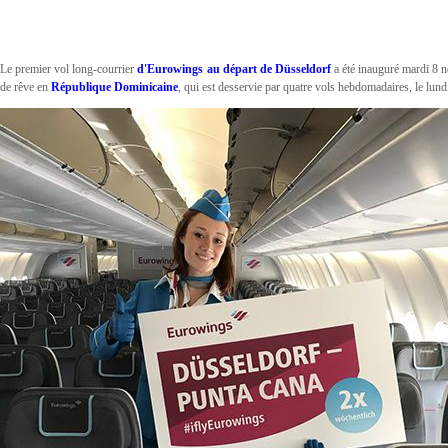
Le premier vol long-courrier
d'Eurowings au départ de Düsseldorf
a été inauguré mardi 8 
de rêve en
République Dominicaine
, qui est desservie par quatre vols hebdomadaires, le lund