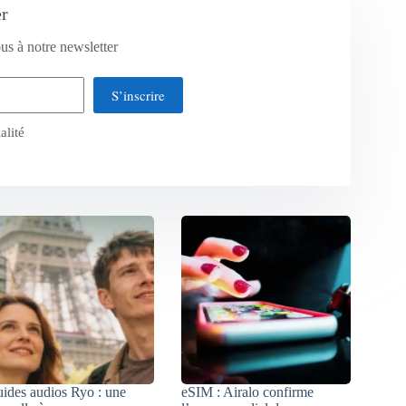
er
us à notre newsletter
S’inscrire
alité
ides audios Ryo : une
eSIM : Airalo confirme