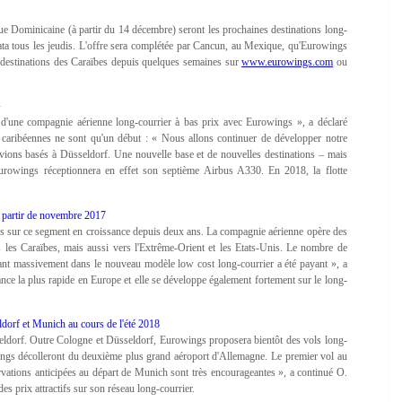
e Dominicaine (à partir du 14 décembre) seront les prochaines destinations long-
lata tous les jeudis. L'offre sera complétée par Cancun, au Mexique, qu'Eurowings
e destinations des Caraïbes depuis quelques semaines sur
www.eurowings.com
ou
»
d'une compagnie aérienne long-courrier à bas prix avec Eurowings », a déclaré
 caribéennes ne sont qu'un début : « Nous allons continuer de développer notre
e avions basés à Düsseldorf. Une nouvelle base et de nouvelles destinations – mais
urowings réceptionnera en effet son septième Airbus A330. En 2018, la flotte
à partir de novembre 2017
ccès sur ce segment en croissance depuis deux ans. La compagnie aérienne opère des
 les Caraïbes, mais aussi vers l'Extrême-Orient et les Etats-Unis. Le nombre de
ssant massivement dans le nouveau modèle low cost long-courrier a été payant », a
ce la plus rapide en Europe et elle se développe également fortement sur le long-
dorf et Munich au cours de l'été 2018
ldorf. Outre Cologne et Düsseldorf, Eurowings proposera bientôt des vols long-
ings décolleront du deuxième plus grand aéroport d'Allemagne. Le premier vol au
ations anticipées au départ de Munich sont très encourageantes », a continué O.
es prix attractifs sur son réseau long-courrier.