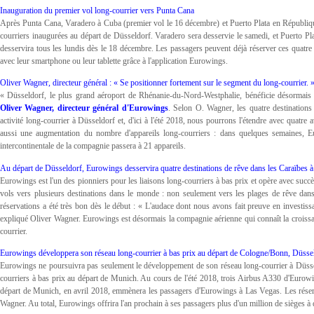
Inauguration du premier vol long-courrier vers Punta Cana
Après Punta Cana, Varadero à Cuba (premier vol le 16 décembre) et Puerto Plata en Républiqu
courriers inaugurées au départ de Düsseldorf. Varadero sera desservie le samedi, et Puerto P
desservira tous les lundis dès le 18 décembre. Les passagers peuvent déjà réserver ces quatr
avec leur smartphone ou leur tablette grâce à l'application Eurowings.
Oliver Wagner, directeur général : « Se positionner fortement sur le segment du long-courrier. 
« Düsseldorf, le plus grand aéroport de Rhénanie-du-Nord-Westphalie, bénéficie désormais 
Oliver Wagner, directeur général d'Eurowings
. Selon O. Wagner, les quatre destinations
activité long-courrier à Düsseldorf et, d'ici à l'été 2018, nous pourrons l'étendre avec quatr
aussi une augmentation du nombre d'appareils long-courriers : dans quelques semaines, E
intercontinentale de la compagnie passera à 21 appareils.
Au départ de Düsseldorf, Eurowings desservira quatre destinations de rêve dans les Caraïbes 
Eurowings est l'un des pionniers pour les liaisons long-courriers à bas prix et opère avec su
vols vers plusieurs destinations dans le monde : non seulement vers les plages de rêve dans
réservations a été très bon dès le début : « L'audace dont nous avons fait preuve en investi
expliqué Oliver Wagner. Eurowings est désormais la compagnie aérienne qui connaît la croissan
courrier.
Eurowings développera son réseau long-courrier à bas prix au départ de Cologne/Bonn, Düssel
Eurowings ne poursuivra pas seulement le développement de son réseau long-courrier à Düsse
courriers à bas prix au départ de Munich. Au cours de l'été 2018, trois Airbus A330 d'Eurow
départ de Munich, en avril 2018, emmènera les passagers d'Eurowings à Las Vegas. Les réserv
Wagner. Au total, Eurowings offrira l'an prochain à ses passagers plus d'un million de sièges à d