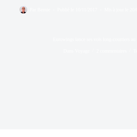
Par
Bernie
Publié le
10/11/2017
Mis à jour le
20/
Eurowings lance ses vols long-courriers au
Dans
Voyage
2 commentaires
T