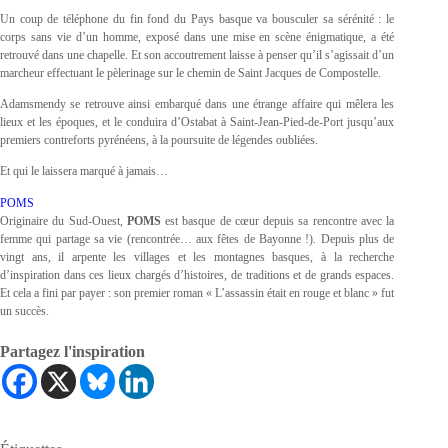
Un coup de téléphone du fin fond du Pays basque va bousculer sa sérénité : le
corps sans vie d’un homme, exposé dans une mise en scène énigmatique, a été
retrouvé dans une chapelle. Et son accoutrement laisse à penser qu’il s’agissait d’un
marcheur effectuant le pèlerinage sur le chemin de Saint Jacques de Compostelle.
Adamsmendy se retrouve ainsi embarqué dans une étrange affaire qui mêlera les
lieux et les époques, et le conduira d’Ostabat à Saint‐Jean‐Pied‐de‐Port jusqu’aux
premiers contreforts pyrénéens, à la poursuite de légendes oubliées.
Et qui le laissera marqué à jamais…
POMS
Originaire du Sud-Ouest,
POMS
est basque de cœur depuis sa rencontre avec la
femme qui partage sa vie (rencontrée… aux fêtes de Bayonne !). Depuis plus de
vingt ans, il arpente les villages et les montagnes basques, à la recherche
d’inspiration dans ces lieux chargés d’histoires, de traditions et de grands espaces.
Et cela a fini par payer : son premier roman « L’assassin était en rouge et blanc » fut
un succès.
Partagez l'inspiration