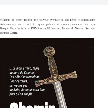
«Chemin de croix» raconte une nouvelle aventure de son héros le commissaire
Adamsmendy, où se mêlent enquête policière et légendes anciennes du Pays
Basque. Un polar écrit par
POMS
et publié dans la collection du
Noir au Sud
des
éditions
Cairn.