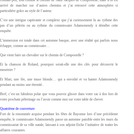
arrivé de marcher sur d’autres chemins et j’ai retrouvé cette atmosphère si
particulière grâce au style de l’auteur.
C’est une intrigue captivante et complexe que j’ai curieusement lu au rythme des
pas d’un pèlerin ou au rythme du commissaire Adamsmendy à démêler cette
enquête.
L’immersion est totale dans cet automne basque, avec une réalité qui parfois nous
échappe, comme au commissaire…
Que vient faire un chevalier sur le chemin de Compostelle ?
Et la chanson de Roland, pourquoi serait-elle une des clés pour découvrir le
meurtrier ?
Et Mari, une fée, une muse blonde… qui a envoûté et va hanter Adamsmendy
pendant au moins une éternité..
Bref, c’est un fabuleux polar que vous pouvez glisser dans votre sac à dos lors de
votre prochain pèlerinage ou l’avoir comme moi sur votre table de chevet.
Quatrième de couverture
Fort de la renommée acquise pendant les fêtes de Bayonne lors d’une précédente
enquête, le commissaire Adamsmendy passe un automne paisible entre les murs du
commissariat de sa ville natale, laissant à son adjoint Etche l’initiative de traiter les
affaires courantes.