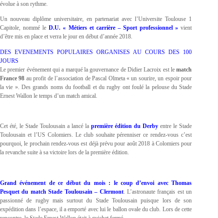
évolue à son rythme.
Un nouveau diplôme universitaire, en partenariat avec l’Universite Toulouse 1
Capitole, nommé le
D.U.
«
Métiers
et
carrière – Sport
professionnel »
vient
d’être mis en place et verra le jour en début d’année 2018.
DES EVENEMENTS POPULAIRES ORGANISES AU COURS DES 100
JOURS
Le premier événement qui a marqué la gouvernance de Didier Lacroix est le
match
France 98
au profit de l’association de Pascal Olmeta « un sourire, un espoir pour
la vie ». Des grands noms du football et du rugby ont foulé la pelouse du Stade
Ernest Wallon le temps d’un match amical.
Cet été, le Stade Toulousain a lancé la
première édition du Derby
entre le Stade
Toulousain et l’US Colomiers. Le club souhaite pérenniser ce rendez-vous c’est
pourquoi, le prochain rendez-vous est déjà prévu pour août 2018 à Colomiers pour
la revanche suite à sa victoire lors de la première édition.
Grand événement de ce début du mois :
le coup d’envoi avec Thomas
Pesquet du match Stade Toulousain – Clermont
. L’astronaute français est un
passionné de rugby mais surtout du Stade Toulousain puisque lors de son
expédition dans l’espace, il a emporté avec lui le ballon ovale du club. Lors de cette
rencontre, le Stade Ernest Wallon était à guichet fermé.