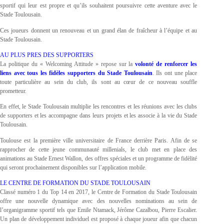
sportif qui leur est propre et qu’ils souhaitent poursuivre cette aventure avec le
Stade Toulousain.
Ces joueurs donnent un renouveau et un grand élan de fraîcheur à l’équipe et au
Stade Toulousain.
AU PLUS PRES DES SUPPORTERS
La politique du « Welcoming Attitude » repose sur la
volonté de renforcer les
liens avec tous les fidèles supporters du Stade Toulousain
. Ils ont une place
toute particulière au sein du club, ils sont au cœur de ce nouveau souffle
prometteur.
En effet, le Stade Toulousain multiplie les rencontres et les réunions avec les clubs
de supporters et les accompagne dans leurs projets et les associe à la vie du Stade
Toulousain.
Toulouse est la première ville universitaire de France derrière Paris. Afin de se
rapprocher de cette jeune communauté millenials, le club met en place des
animations au Stade Ernest Wallon, des offres spéciales et un programme de fidèlité
qui seront prochainement disponibles sur l’application mobile.
LE CENTRE DE FORMATION DU STADE TOULOUSAIN
Classé numéro 1 du Top 14 en 2017, le Centre de Formation du Stade Toulousain
offre une nouvelle dynamique avec des nouvelles nominations au sein de
l’organigramme sportif tels que Emile Ntamack, Jérôme Cazalbou, Pierre Escalier.
Un plan de développement individuel est proposé à chaque joueur afin que chacun