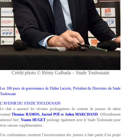
Crédit photo © Rémy Galbada – Stade Toulousain
Les 100 jours de gouvernance de Didier Lacroix, Président du Directoire du Stade
Toulousain
L’AVENIR DU STADE TOULOUSAIN
Le club a annoncé les récentes prolongations de contrats de joueurs de talent
comme
Thomas RAMOS, Jarrod POÏ et Julien MARCHAND
. Officiellement
annoncé hier,
Yoann HUGET
prolonge également avec le Stade Toulousain pour
trois saisons supplémentaires.
Ces confirmations montrent l’investissement des joueurs à faire partie d’un projet