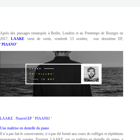
Après des passages remarqués à Berlin, Londres et au Printemps de Bourges en
2017,
LAAKE
vient de sortir, vendredi 13 octobre, son deuxième EP,
“
PIAANO
”.
LAAKE : Nouvel EP ‘ PIAANO ‘
Une maîtrise en dentelle du piano
Il n’a pas fait le conservatoire, n’a pas été formé aux cours de solfèges et répétitions
monotones de sonates. Pourtant, LAAKE, par sa maîtrise en dentelle du piano, a