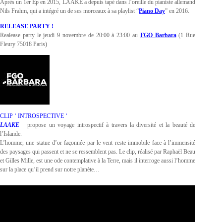
Après un 1er Ep en 2015, LAAKE a depuis tapé dans l’oreille du pianiste allemand
Nils Frahm, qui a intégré un de ses morceaux à sa playlist “
Piano Day
” en 2016.
RELEASE PARTY !
Realease party le jeudi 9 novembre de 20:00 à 23:00 au
FGO Barbara
(1 Rue
Fleury 75018 Paris)
CLIP ‘ INTROSPECTIVE ‘
LAAKE
propose un voyage introspectif à travers la diversité et la beauté de
l’Islande.
L’homme, une statue d’or façonnée par le vent reste immobile face à l’immensité
des paysages qui passent et ne se ressemblent pas. Le clip, réalisé par Raphaël Beau
et Gilles Mille, est une ode contemplative à la Terre, mais il interroge aussi l’homme
sur la place qu’il prend sur notre planète…