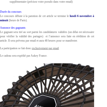
supplémentaire (précisez votre pseudo dans votre email)
Durée du concours
Le concours débute à la parution de cet article se termine le
lundi 6 novembre à
minuit
(heure de Paris).
Annonce des gagnants
Le gagnant sera tiré au sort parmi les candidatures validées (un délai est nécessaire
pour vérifier la validité des partages) et l’annonce sera faite en réédition de cet
article. Il sera prévenu par email et aura 48 heures pour se manifester.
La participation se fait donc
exclusivement par email
.
Le cadeau sera expédié par Aukey France.