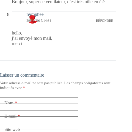
Bonjour, super ce ventilateur, c’est très utile en été.
nymphee
29/10/2017/14:34
RÉPONDRE
hello,
j’ai envoyé mon mail,
merci
Laisser un commentaire
Votre adresse e-mail ne sera pas publiée.
Les champs obligatoires sont
indiqués avec
*
Nom
*
E-mail
*
Site web