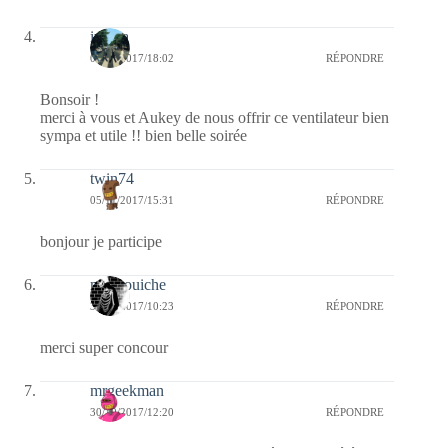
iwona
05/11/2017/18:02
RÉPONDRE
Bonsoir !
merci à vous et Aukey de nous offrir ce ventilateur bien
sympa et utile !! bien belle soirée
twin74
05/11/2017/15:31
RÉPONDRE
bonjour je participe
mechouiche
31/10/2017/10:23
RÉPONDRE
merci super concour
mrgeekman
30/10/2017/12:20
RÉPONDRE