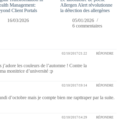
alth Management:
Allergen Alert révolutionne
yond Client Portals
la détection des allergènes
16/03/2026
05/01/2026
6 commentaires
02/10/2017/21:22
RÉPONDRE
s j’adore les couleurs de l’automne ! Contre la
e ma monitrice d’université :p
02/10/2017/19:14
RÉPONDRE
undi d’octobre mais je compte bien me rapttraper par la suite.
02/10/2017/14:29
RÉPONDRE