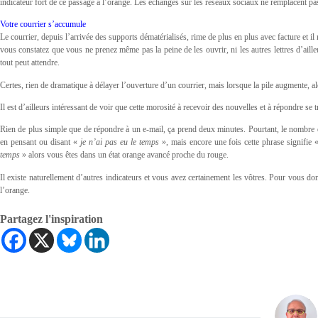
indicateur fort de ce passage à l’orange. Les échanges sur les réseaux sociaux ne remplacent pas
Votre courrier s’accumule
Le courrier, depuis l’arrivée des supports dématérialisés, rime de plus en plus avec facture et il
vous constatez que vous ne prenez même pas la peine de les ouvrir, ni les autres lettres d’aill
tout peut attendre.
Certes, rien de dramatique à délayer l’ouverture d’un courrier, mais lorsque la pile augmente, al
Il est d’ailleurs intéressant de voir que cette morosité à recevoir des nouvelles et à répondre se
Rien de plus simple que de répondre à un e-mail, ça prend deux minutes. Pourtant, le nombre 
en pensant ou disant «
je n’ai pas eu le temps
», mais encore une fois cette phrase signifie
temps
» alors vous êtes dans un état orange avancé proche du rouge.
Il existe naturellement d’autres indicateurs et vous avez certainement les vôtres. Pour vous d
l’orange.
Partagez l'inspiration