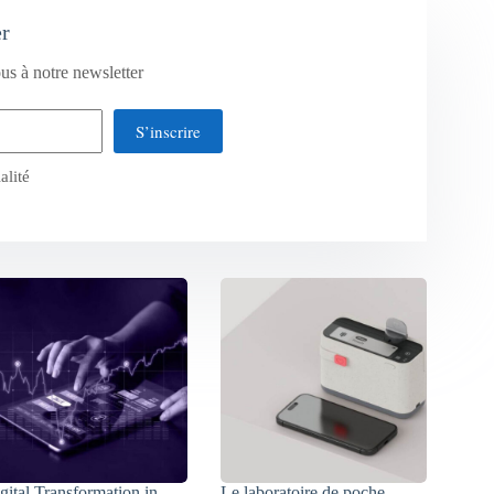
er
us à notre newsletter
S’inscrire
alité
gital Transformation in
Le laboratoire de poche