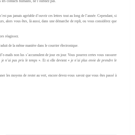
 les contacts humains, ne l’oubliez pas.
 n’est pas jamais agréable d’ouvrir ces lettres tout au long de l’année. Cependant, si
eurs, alors vous êtes, là aussi, dans une démarche de repli, ou vous considérez que
ors réagissez.
 traduit de la même manière dans le courrier électronique.
d’e-mails non lus s’accumulent de jour en jour. Vous pourrez certes vous rassurer
 «
je n’ai pas pris le temps
». Et si elle devient «
je n’ai plus envie de prendre le
onner les moyens de rester au vert, encore devez-vous savoir que vous êtes passé à