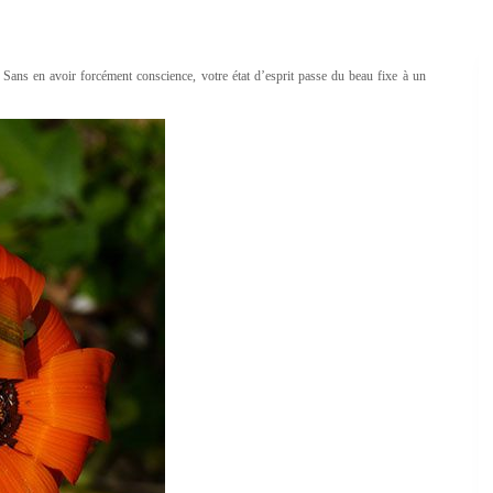
s. Sans en avoir forcément conscience, votre état d’esprit passe du beau fixe à un