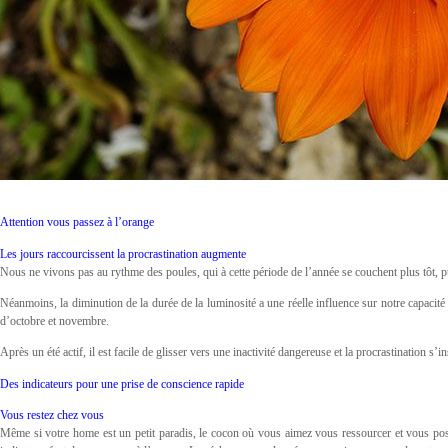
Attention vous passez à l’orange
Les jours raccourcissent la procrastination augmente
Nous ne vivons pas au rythme des poules, qui à cette période de l’année se couchent plus tôt, 
Néanmoins, la diminution de la durée de la luminosité a une réelle influence sur notre capacité 
d’octobre et novembre.
Après un été actif, il est facile de glisser vers une inactivité dangereuse et la procrastination s
Des indicateurs pour une prise de conscience rapide
Vous restez chez vous
Même si votre home est un petit paradis, le cocon où vous aimez vous ressourcer et vous poser