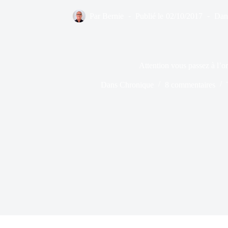
Par
Bernie
Publié le
02/10/2017
Dan
Attention vous passez à l’o
Dans
Chronique
8 commentaires