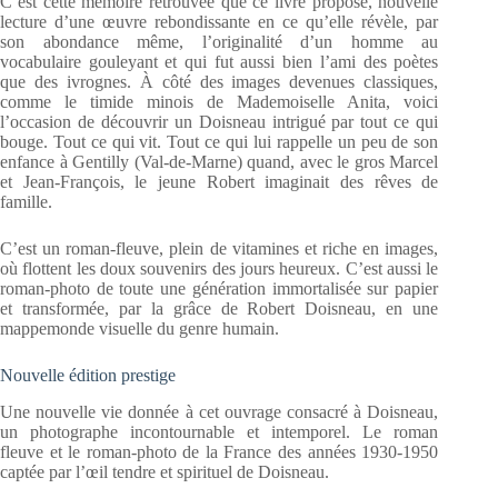
C’est cette mémoire retrouvée que ce livre propose, nouvelle
lecture d’une œuvre rebondissante en ce qu’elle révèle, par
son abondance même, l’originalité d’un homme au
vocabulaire gouleyant et qui fut aussi bien l’ami des poètes
que des ivrognes. À côté des images devenues classiques,
comme le timide minois de Mademoiselle Anita, voici
l’occasion de découvrir un Doisneau intrigué par tout ce qui
bouge. Tout ce qui vit. Tout ce qui lui rappelle un peu de son
enfance à Gentilly (Val-de-Marne) quand, avec le gros Marcel
et Jean-François, le jeune Robert imaginait des rêves de
famille.
C’est un roman-fleuve, plein de vitamines et riche en images,
où flottent les doux souvenirs des jours heureux. C’est aussi le
roman-photo de toute une génération immortalisée sur papier
et transformée, par la grâce de Robert Doisneau, en une
mappemonde visuelle du genre humain.
Nouvelle édition prestige
Une nouvelle vie donnée à cet ouvrage consacré à Doisneau,
un photographe incontournable et intemporel. Le roman
fleuve et le roman-photo de la France des années 1930-1950
captée par l’œil tendre et spirituel de Doisneau.